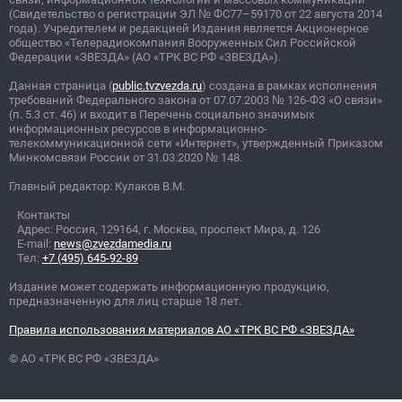
(Свидетельство о регистрации ЭЛ
№
ФС77–59170 от 22 августа 2014
года). Учредителем и редакцией Издания является Акционерное
общество «Телерадиокомпания Вооруженных Сил Российской
Федерации «ЗВЕЗДА» (АО «ТРК ВС РФ «ЗВЕЗДА»).
Данная страница (
public.tvzvezda.ru
) создана в рамках исполнения
требований Федерального закона от 07.07.2003
№
126-ФЗ «О связи»
(п. 5.3 ст. 46) и входит в Перечень социально значимых
информационных ресурсов в информационно-
телекоммуникационной сети «Интернет», утвержденный Приказом
Минкомсвязи России от 31.03.2020
№
148.
Главный редактор: Кулаков В.М.
Контакты
Адрес: Россия, 129164, г. Москва, проспект Мира, д. 126
E-mail:
news@zvezdamedia.ru
Тел:
+7 (495) 645-92-89
Издание может содержать информационную продукцию,
предназначенную для лиц старше 18 лет.
Правила использования материалов АО «ТРК ВС РФ «ЗВЕЗДА»
© АО «ТРК ВС РФ «ЗВЕЗДА»