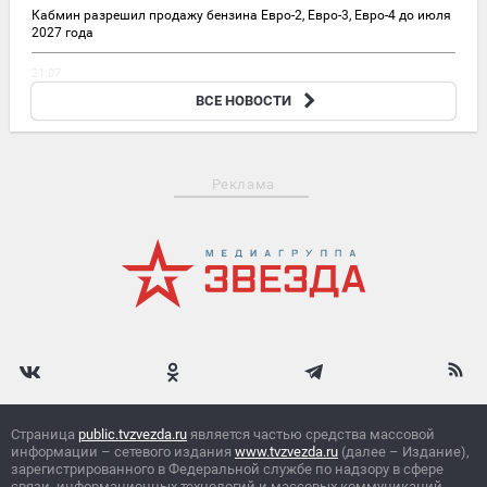
Кабмин разрешил продажу бензина Евро-2, Евро-3, Евро-4 до июля
2027 года
21:07
Путин объявил о кадровых изменениях в Минобороны:
ВСЕ НОВОСТИ
главное
Реклама
Страница
public.tvzvezda.ru
является частью средства массовой
информации – сетевого издания
www.tvzvezda.ru
(далее – Издание),
зарегистрированного в Федеральной службе по надзору в сфере
связи, информационных технологий и массовых коммуникаций