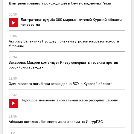
Дмитриев сравнил происходящее в Сеуте с падением Рима
00:50
Лантратова: судьба 300 мирных жителей Курской области
неизвестна
00:05
Актрису Валентину Рубцову признали угрозой нацбезопасности
Украины
23:34
Захарова: Макрон командует Киеву совершать теракты против
российских граждан
22:50
Один человек погиб при атаке дрона ВСУ в Курской области
22:32
Недоброе знамение: аномальная жара разоряет Европу
21:56
Абхазия осталась без света из-за аварии на ИнгурГЭС
21:21