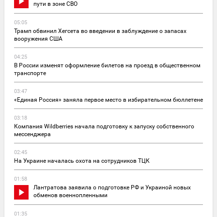
пути в зоне СВО
05:05
Трамп обвинил Хегсета во введении в заблуждение о запасах
вооружения США
04:25
В России изменят оформление билетов на проезд в общественном
транспорте
03:47
«Единая Россия» заняла первое место в избирательном бюллетене
03:18
Компания Wildberries начала подготовку к запуску собственного
мессенджера
02:45
На Украине началась охота на сотрудников ТЦК
01:58
Лантратова заявила о подготовке РФ и Украиной новых
обменов военнопленными
01:35