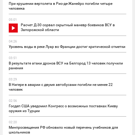
При крушении вертолета в Рио-де-Жанейро погибли четыре
человека
05:01
Расчет Д-30 сорвал скрытный маневр боевиков ВСУ в
Запорожской области
04:26
Уровень воды в реке Луар во Франции достиг критической отметки
03:51
В результате атаки дронов ВСУ на Белгород 13 человек получили
ранения
03:29
В Нигере в аварии с двумя автобусами погибли не менее 22
человек
02:56
Госдеп США уведомил Конгресс о возможных поставках Киеву
оружия из Турции
02:20
Минпросвещения РФ обновило новый перечень учебников для
школьников