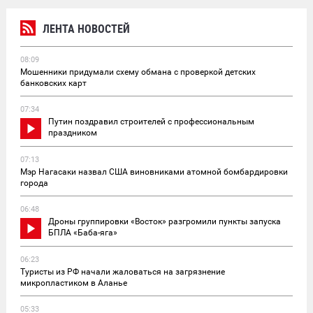
ЛЕНТА НОВОСТЕЙ
08:09
Мошенники придумали схему обмана с проверкой детских
банковских карт
07:34
Путин поздравил строителей с профессиональным
праздником
07:13
Мэр Нагасаки назвал США виновниками атомной бомбардировки
города
06:48
Дроны группировки «Восток» разгромили пункты запуска
БПЛА «Баба-яга»
06:23
Туристы из РФ начали жаловаться на загрязнение
микропластиком в Аланье
05:33