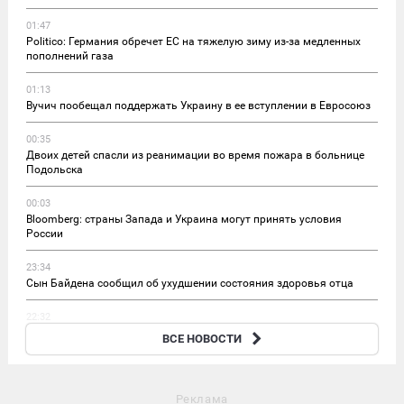
01:47
Politico: Германия обречет ЕС на тяжелую зиму из-за медленных
пополнений газа
01:13
Вучич пообещал поддержать Украину в ее вступлении в Евросоюз
00:35
Двоих детей спасли из реанимации во время пожара в больнице
Подольска
00:03
Bloomberg: страны Запада и Украина могут принять условия
России
23:34
Сын Байдена сообщил об ухудшении состояния здоровья отца
22:32
МИД Болгарии вызвал украинского посла после инцидента с
ВСЕ НОВОСТИ
дроном у границы
Реклама