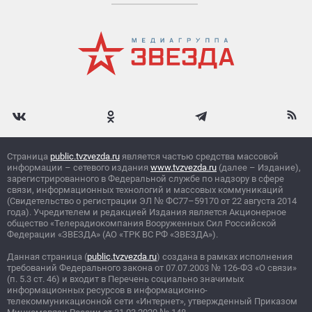
Страница
public.tvzvezda.ru
является частью средства массовой
информации – сетевого издания
www.tvzvezda.ru
(далее – Издание),
зарегистрированного в Федеральной службе по надзору в сфере
связи, информационных технологий и массовых коммуникаций
(Свидетельство о регистрации ЭЛ
№
ФС77–59170 от 22 августа 2014
года). Учредителем и редакцией Издания является Акционерное
общество «Телерадиокомпания Вооруженных Сил Российской
Федерации «ЗВЕЗДА» (АО «ТРК ВС РФ «ЗВЕЗДА»).
Данная страница (
public.tvzvezda.ru
) создана в рамках исполнения
требований Федерального закона от 07.07.2003
№
126-ФЗ «О связи»
(п. 5.3 ст. 46) и входит в Перечень социально значимых
информационных ресурсов в информационно-
телекоммуникационной сети «Интернет», утвержденный Приказом