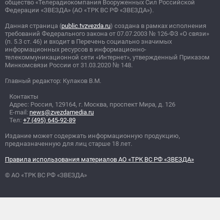
общество «Телерадиокомпания Вооруженных Сил Российской
Федерации «ЗВЕЗДА» (АО «ТРК ВС РФ «ЗВЕЗДА»).
Данная страница (
public.tvzvezda.ru
) создана в рамках исполнения
требований Федерального закона от 07.07.2003
№
126-ФЗ «О связи»
(п. 5.3 ст. 46) и входит в Перечень социально значимых
информационных ресурсов в информационно-
телекоммуникационной сети «Интернет», утвержденный Приказом
Минкомсвязи России от 31.03.2020
№
148.
Главный редактор: Кулаков В.М.
Контакты
Адрес: Россия, 129164, г. Москва, проспект Мира, д. 126
E-mail:
news@zvezdamedia.ru
Тел:
+7 (495) 645-92-89
Издание может содержать информационную продукцию,
предназначенную для лиц старше 18 лет.
Правила использования материалов АО «ТРК ВС РФ «ЗВЕЗДА»
© АО «ТРК ВС РФ «ЗВЕЗДА»