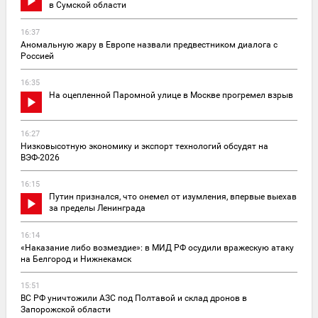
в Сумской области
16:37
Аномальную жару в Европе назвали предвестником диалога с
Россией
16:35
На оцепленной Паромной улице в Москве прогремел взрыв
16:27
Низковысотную экономику и экспорт технологий обсудят на
ВЭФ-2026
16:15
Путин признался, что онемел от изумления, впервые выехав
за пределы Ленинграда
16:14
«Наказание либо возмездие»: в МИД РФ осудили вражескую атаку
на Белгород и Нижнекамск
15:51
ВС РФ уничтожили АЗС под Полтавой и склад дронов в
Запорожской области