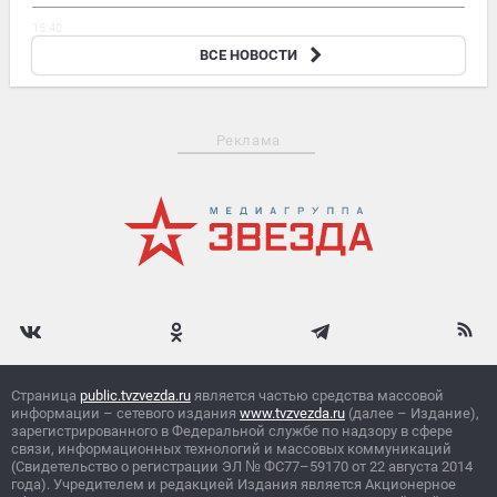
15:40
Фрадков: система трансграничных платежей стала инструментом
ВСЕ НОВОСТИ
«новой войны»
Реклама
Страница
public.tvzvezda.ru
является частью средства массовой
информации – сетевого издания
www.tvzvezda.ru
(далее – Издание),
зарегистрированного в Федеральной службе по надзору в сфере
связи, информационных технологий и массовых коммуникаций
(Свидетельство о регистрации ЭЛ
№
ФС77–59170 от 22 августа 2014
года). Учредителем и редакцией Издания является Акционерное