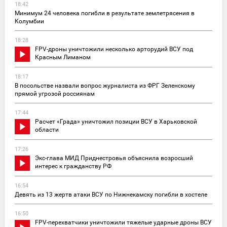
18:42
Минимум 24 человека погибли в результате землетрясения в
Колумбии
18:28
FPV-дроны уничтожили несколько арторудий ВСУ под
Красным Лиманом
18:17
В посольстве назвали вопрос журналиста из ФРГ Зеленскому
прямой угрозой россиянам
17:44
Расчет «Града» уничтожил позиции ВСУ в Харьковской
области
17:26
Экс-глава МИД Приднестровья объяснила возросший
интерес к гражданству РФ
16:54
Девять из 13 жертв атаки ВСУ по Нижнекамску погибли в хостеле
16:50
FPV-перехватчики уничтожили тяжелые ударные дроны ВСУ