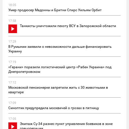
18:05
Умер продюсер Мадонны и Бритни Спирс Уильям Орбит
17:58
Танкисты уничтожили пехоту ВСУ в Запорожской области
17:29
В Румынии заявили о невозможности дальше финансировать
Украину
17:19
«Герани» поразили логистический центр «Рабен Украина» под
Днепропетровском
17:12
Московской пенсионерке запретили жить с 30 животными в
квартире
17:09
Синоптик предупредила москвичей о грозах в пятницу
17:05
Экипаж Су-34 разнес пункт управления боевиков в зоне
спецоперации