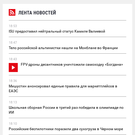
ЛЕНТА НОВОСТЕЙ
18:53
ISU предоставил нейтральный статус Камиле Валиевой
18:47
Тело российской альпинистки нашли на Монблане во Франции
18:43
FPV-дроны десантников уничтожили самоходку «Богдана»
18:36
Мишустин анонсировал единые правила для маркетплейсов в
ЕАЭС
18:13
Школьная сборная России в третий раз победила в олимпиаде по
ИИ
18:10
Российские беспилотники поразили два сухогруза в Черном море