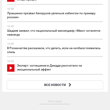
16:49
Лукашенко призвал белорусов увлечься избингом по примеру
россиян
16:45
Шадаев заявил, что национальный мессенджер «Макс» останется
навсегда
16:40
В Роскачестве рассказали, что делать, если на колбасе появилась
слизь
16:20
Эксперт: соглашение в Джидде рассчитано на
эмоциональный эффект
16:11
Лидеры сборной России до сих пор не получили визы на
ВСЕ НОВОСТИ
чемпионат Европы
Реклама