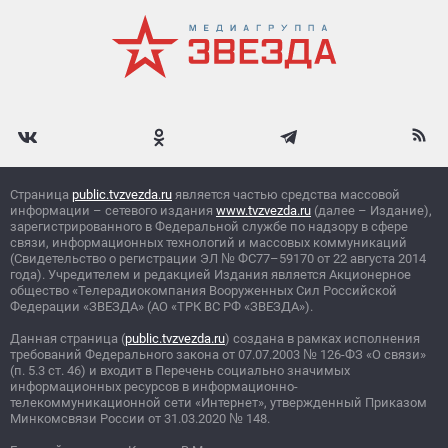
Страница
public.tvzvezda.ru
является частью средства массовой
информации – сетевого издания
www.tvzvezda.ru
(далее – Издание),
зарегистрированного в Федеральной службе по надзору в сфере
связи, информационных технологий и массовых коммуникаций
(Свидетельство о регистрации ЭЛ
№
ФС77–59170 от 22 августа 2014
года). Учредителем и редакцией Издания является Акционерное
общество «Телерадиокомпания Вооруженных Сил Российской
Федерации «ЗВЕЗДА» (АО «ТРК ВС РФ «ЗВЕЗДА»).
Данная страница (
public.tvzvezda.ru
) создана в рамках исполнения
требований Федерального закона от 07.07.2003
№
126-ФЗ «О связи»
(п. 5.3 ст. 46) и входит в Перечень социально значимых
информационных ресурсов в информационно-
телекоммуникационной сети «Интернет», утвержденный Приказом
Минкомсвязи России от 31.03.2020
№
148.