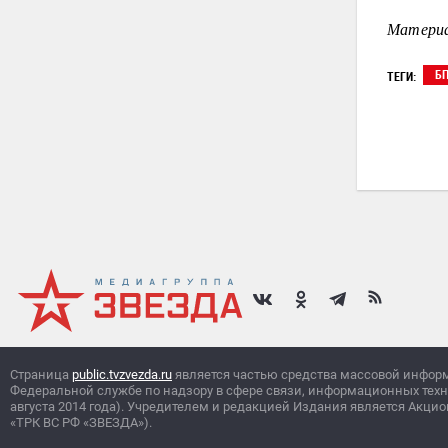
Материа
Б
ТЕГИ:
Страница
public.tvzvezda.ru
является частью средства массовой инфор
Федеральной службе по надзору в сфере связи, информационных тех
августа 2014 года). Учредителем и редакцией Издания является Ак
«ТРК ВС РФ «ЗВЕЗДА»).