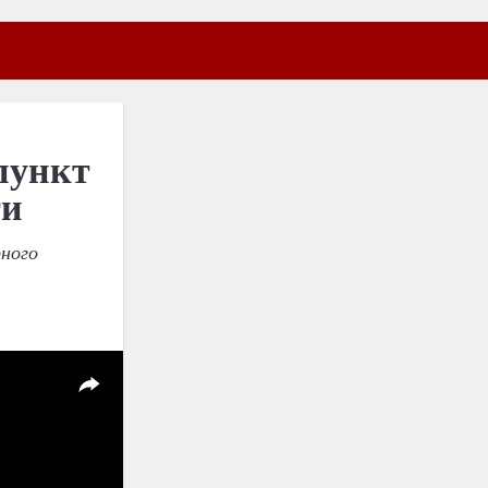
пункт
ти
рного