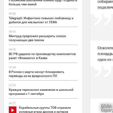
собираю
Российские школьники осенью будут отдыхать
больше, чем зимой
подключ
09:08
Telegraph: Инфантино повысил любовницу и
добился для нее выплат от УЕФА
08:42
Минтруд предложил расширить список
получающих две пенсии
Осколоч
08:05
площадь
ВС РФ ударили по производству компонентов
ракет «Фламинго» в Киеве
один из
07:44
В России с марта начнут блокировать
переводы из-за вредоносного ПО
07:23
Кравцов перечислил изменения в школьной
программе с 1 сентября
06:57
Корабельные группы ТОФ отразили
условные атаки дронов и катеров