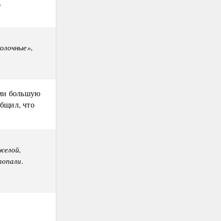
,
олочные»,
ми большую
бщил, что
желой,
попали.