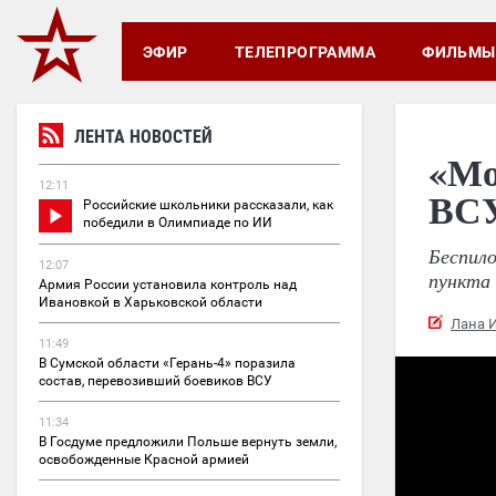
ЭФИР
ТЕЛЕПРОГРАММА
ФИЛЬМЫ
ЛЕНТА НОВОСТЕЙ
«Мо
12:11
ВСУ
Российские школьники рассказали, как
победили в Олимпиаде по ИИ
Беспило
12:07
пункта 
Армия России установила контроль над
Ивановкой в Харьковской области
Лана 
11:49
В Сумской области «Герань-4» поразила
состав, перевозивший боевиков ВСУ
11:34
В Госдуме предложили Польше вернуть земли,
освобожденные Красной армией