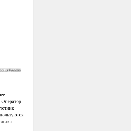
шее
. Оператор
илотник
спользуются
ивника