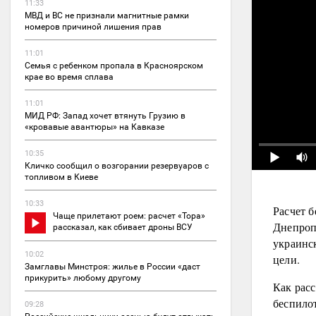
11:33
МВД и ВС не признали магнитные рамки
номеров причиной лишения прав
11:01
Семья с ребенком пропала в Красноярском
крае во время сплава
11:01
МИД РФ: Запад хочет втянуть Грузию в
«кровавые авантюры» на Кавказе
10:35
Кличко сообщил о возгорании резервуаров с
топливом в Киеве
10:33
Расчет 
Чаще прилетают роем: расчет «Тора»
Днепроп
рассказал, как сбивает дроны ВСУ
украинс
10:02
цели.
Замглавы Минстроя: жилье в России «даст
прикурить» любому другому
Как рас
беспилот
09:28