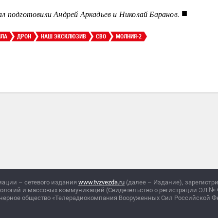
■
л подготовили Андрей Аркадьев и Николай Баранов.
ПЛА
ДРОН
НАШ ЭКСКЛЮЗИВ
СВО
МОЛНИЯ-2
мации – сетевого издания
www.tvzvezda.ru
(далее – Издание), зарегистр
нологий и массовых коммуникаций (Свидетельство о регистрации ЭЛ
№
ционерное общество «Телерадиокомпания Вооруженных Сил Российской 