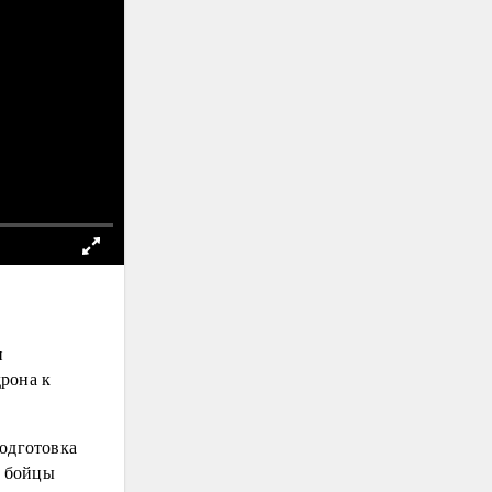
и
рона к
подготовка
к бойцы