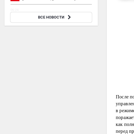
06:24
Bloomberg: США вынудили Украину отказаться
ВСЕ НОВОСТИ
от атак на объекты КТК
После п
управле
в режим
поражае
как пол
перед п