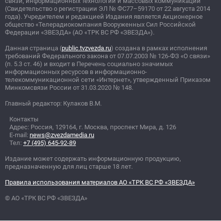
связи, информационных технологий и массовых коммуникаций
(Свидетельство о регистрации ЭЛ
№
ФС77–59170 от 22 августа 2014
года). Учредителем и редакцией Издания является Акционерное
общество «Телерадиокомпания Вооруженных Сил Российской
Федерации «ЗВЕЗДА» (АО «ТРК ВС РФ «ЗВЕЗДА»).
Данная страница (
public.tvzvezda.ru
) создана в рамках исполнения
требований Федерального закона от 07.07.2003
№
126-ФЗ «О связи»
(п. 5.3 ст. 46) и входит в Перечень социально значимых
информационных ресурсов в информационно-
телекоммуникационной сети «Интернет», утвержденный Приказом
Минкомсвязи России от 31.03.2020
№
148.
Главный редактор: Кулаков В.М.
Контакты
Адрес: Россия, 129164, г. Москва, проспект Мира, д. 126
E-mail:
news@zvezdamedia.ru
Тел:
+7 (495) 645-92-89
Издание может содержать информационную продукцию,
предназначенную для лиц старше 18 лет.
Правила использования материалов АО «ТРК ВС РФ «ЗВЕЗДА»
© АО «ТРК ВС РФ «ЗВЕЗДА»