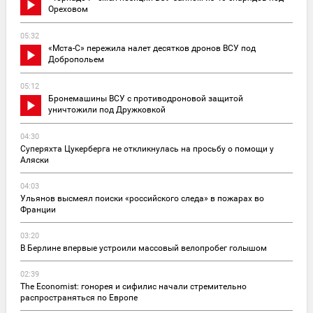
Ореховом
05:32
«Мста-С» пережила налет десятков дронов ВСУ под
Добропольем
05:12
Бронемашины ВСУ с противодроновой защитой
уничтожили под Дружковкой
04:30
Суперяхта Цукерберга не откликнулась на просьбу о помощи у
Аляски
04:03
Ульянов высмеял поиски «российского следа» в пожарах во
Франции
03:20
В Берлине впервые устроили массовый велопробег голышом
02:39
The Economist: гонорея и сифилис начали стремительно
распространяться по Европе