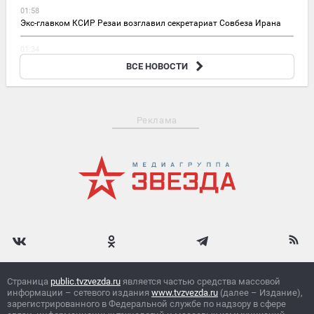
01:58
Экс-главком КСИР Резаи возглавил секретариат Совбеза Ирана
01:34
Вучич отверг разговоры о смене курса Белграда в отношении
ВСЕ НОВОСТИ
Москвы
Реклама
Страница
public.tvzvezda.ru
является частью средства массовой
информации – сетевого издания
www.tvzvezda.ru
(далее – Издание),
зарегистрированного в Федеральной службе по надзору в сфере