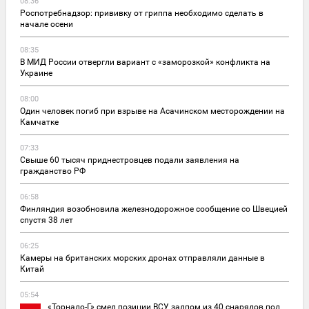
08:36
Роспотребнадзор: прививку от гриппа необходимо сделать в
начале осени
08:35
В МИД России отвергли вариант с «заморозкой» конфликта на
Украине
08:00
Один человек погиб при взрыве на Асачинском месторождении на
Камчатке
07:33
Свыше 60 тысяч приднестровцев подали заявления на
гражданство РФ
06:58
Финляндия возобновила железнодорожное сообщение со Швецией
спустя 38 лет
06:25
Камеры на британских морских дронах отправляли данные в
Китай
05:54
«Торнадо-Г» смел позиции ВСУ залпом из 40 снарядов под