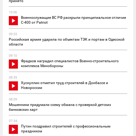
принято
10:06
Военнослужащие ВС РФ раскрыли принципиальное отличие
С-400 от Patriot
09:33
Российская армия ударила по объектам ТЭК и портам в Одесской
области
09:10
Фрадков наградил специалистов Военно-строительного
комплекса Минобороны
08:39
Хуснуллин отметил труд строителей в Донбассе и
Новороссии
08:09
Мошенники придумали схему обмана с проверкой детских
банковских карт
07:34
Путин поздравил строителей с профессиональным
праздником