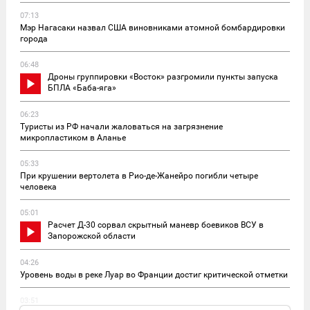
07:13
Мэр Нагасаки назвал США виновниками атомной бомбардировки
города
06:48
Дроны группировки «Восток» разгромили пункты запуска
БПЛА «Баба-яга»
06:23
Туристы из РФ начали жаловаться на загрязнение
микропластиком в Аланье
05:33
При крушении вертолета в Рио-де-Жанейро погибли четыре
человека
05:01
Расчет Д-30 сорвал скрытный маневр боевиков ВСУ в
Запорожской области
04:26
Уровень воды в реке Луар во Франции достиг критической отметки
03:51