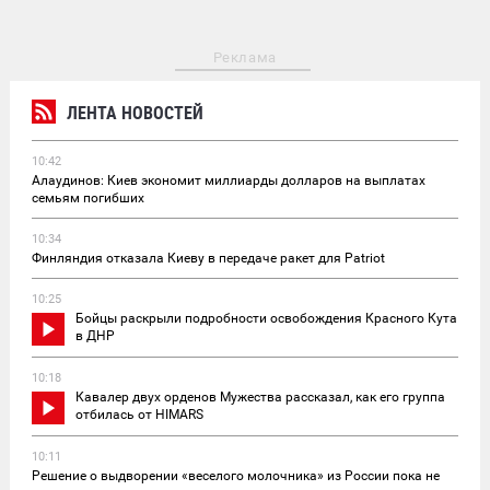
Реклама
ЛЕНТА НОВОСТЕЙ
10:42
Алаудинов: Киев экономит миллиарды долларов на выплатах
семьям погибших
10:34
Финляндия отказала Киеву в передаче ракет для Patriot
10:25
Бойцы раскрыли подробности освобождения Красного Кута
в ДНР
10:18
Кавалер двух орденов Мужества рассказал, как его группа
отбилась от HIMARS
10:11
Решение о выдворении «веселого молочника» из России пока не