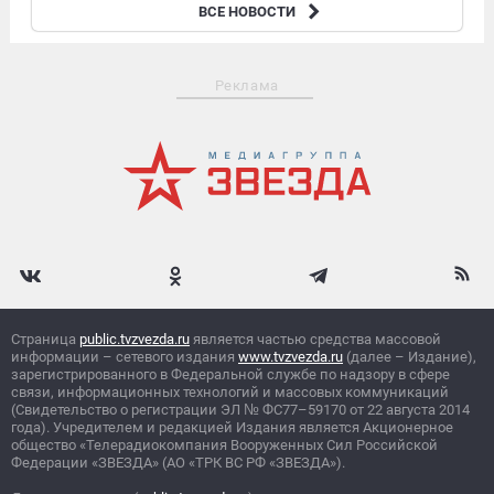
В результате атаки дронов ВСУ на Белгород 13 человек получили
ВСЕ НОВОСТИ
ранения
Реклама
Страница
public.tvzvezda.ru
является частью средства массовой
информации – сетевого издания
www.tvzvezda.ru
(далее – Издание),
зарегистрированного в Федеральной службе по надзору в сфере
связи, информационных технологий и массовых коммуникаций
(Свидетельство о регистрации ЭЛ
№
ФС77–59170 от 22 августа 2014
года). Учредителем и редакцией Издания является Акционерное
общество «Телерадиокомпания Вооруженных Сил Российской
Федерации «ЗВЕЗДА» (АО «ТРК ВС РФ «ЗВЕЗДА»).