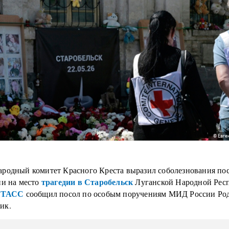
© Евге
родный комитет Красного Креста выразил соболезнования пос
трагедии в Старобельск
ии на место
Луганской Народной Рес
ТАСС
м
сообщил посол по особым поручениям МИД России Ро
ик.