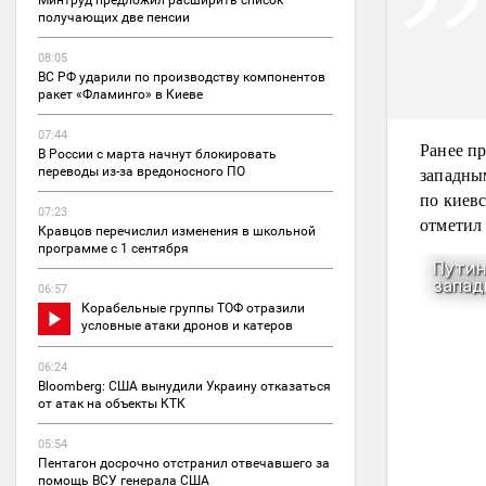
Минтруд предложил расширить список
получающих две пенсии
08:05
ВС РФ ударили по производству компонентов
ракет «Фламинго» в Киеве
07:44
Ранее п
В России с марта начнут блокировать
западны
переводы из-за вредоносного ПО
по киевс
07:23
отметил
Кравцов перечислил изменения в школьной
программе с 1 сентября
06:57
Корабельные группы ТОФ отразили
условные атаки дронов и катеров
06:24
Bloomberg: США вынудили Украину отказаться
от атак на объекты КТК
05:54
Пентагон досрочно отстранил отвечавшего за
помощь ВСУ генерала США