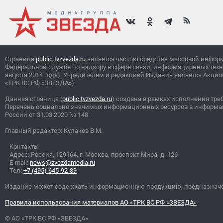
Страница
public.tvzvezda.ru
является частью средства массовой инфор
Федеральной службе по надзору в сфере связи, информационных тех
августа 2014 года). Учредителем и редакцией Издания является Ак
«ТРК ВС РФ «ЗВЕЗДА»).
Данная страница (
public.tvzvezda.ru
) создана в рамках исполнения тре
Перечень социально значимых информационных ресурсов в информа
России от 31.03.2020
№
148.
Главный редактор: Кулаков В.М.
Контакты
Адрес: Россия, 129164, г. Москва, проспект Мира, д. 126
E-mail:
news@zvezdamedia.ru
Тел:
+7 (495) 645-92-89
Издание может содержать информационную продукцию, предназначен
Правила использования материалов АО «ТРК ВС РФ «ЗВЕЗДА»
© АО «ТРК ВС РФ «ЗВЕЗДА»