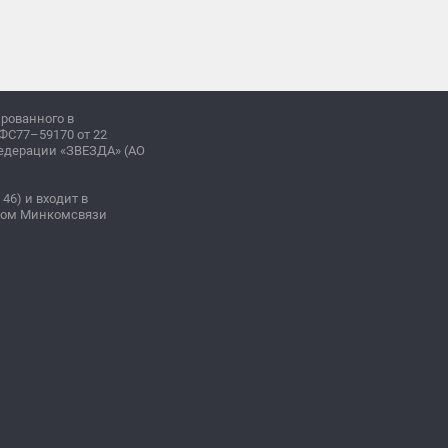
ированного в
ФС77–59170 от 22
Федерации «ЗВЕЗДА» (АО
 46) и входит в
зом Минкомсвязи