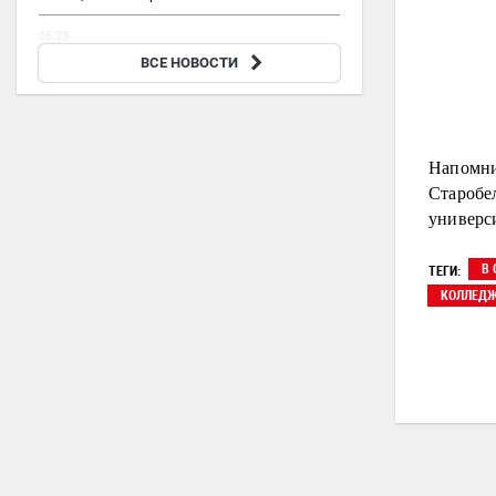
05:23
Чукотка стала регионом РФ с самым высоким
ВСЕ НОВОСТИ
средним размером пенсии
Напомни
Старобе
универс
В 
ТЕГИ:
КОЛЛЕД