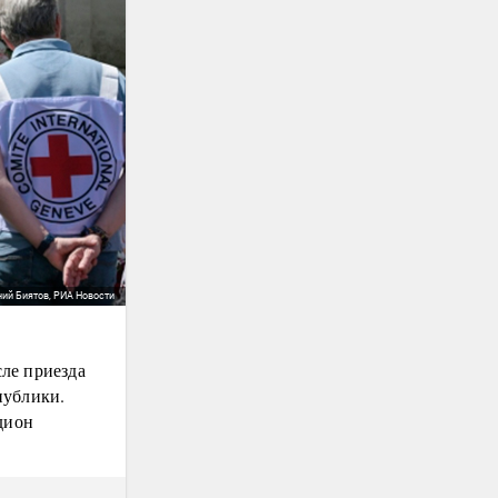
ний Биятов, РИА Новости
ле приезда
публики.
дион