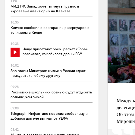
11:01
МИД РФ: Запад хочет втянуть Грузию в
«кровавые авантюры» на Кавказе
10:35
Кличко сообщил о возгорании резервуаров с
топливом в Киеве
10:33
Чаще прилетают роем: расчет «Тора»
рассказал, как сбивает дроны ВСУ
10:02
Замглавы Минстроя: жилье в России «даст
прикурить» любому другому
09:28
Российские школьники осенью будут отдыхать
больше, чем зимой
Междуна
делегац
09:08
Об это
Telegraph: Инфантино повысил любовницу и
добился для нее выплат от УЕФА
Мирошн
08:42