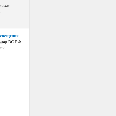
льные
и
освещения
 удар ВС РФ
ера,