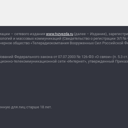
мации – сетевого издания
www.tvzvezda.ru
(далее – Издание), зарегистр
нологий и массовых коммуникаций (Свидетельство о регистрации ЭЛ
№
ционерное общество «Телерадиокомпания Вооруженных Сил Российской 
бований Федерального закона от 07.07.2003
№
126-ФЗ «О связи» (п. 5.3 ст.
ционно-телекоммуникационной сети «Интернет», утвержденный Прика
ную для лиц старше 18 лет.