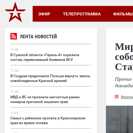
ЭФИР
ТЕЛЕПРОГРАММА
ФИЛЬМЫ
ЛЕНТА НОВОСТЕЙ
Мир
11:49
соб
В Сумской области «Герань-4» поразила
состав, перевозивший боевиков ВСУ
Ста
11:34
В Госдуме предложили Польше вернуть земли,
Прочие
освобожденные Красной армией
доклада
11:33
Верон
МВД и ВС не признали магнитные рамки
номеров причиной лишения прав
11:01
Семья с ребенком пропала в Красноярском
крае во время сплава