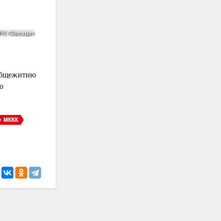
бщежитию
о
МККК