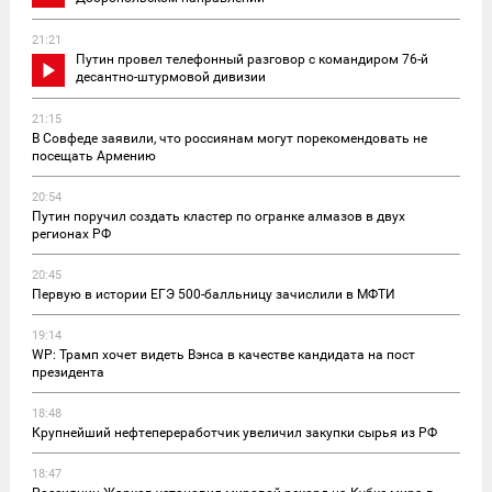
21:21
Путин провел телефонный разговор с командиром 76-й
десантно-штурмовой дивизии
21:15
В Совфеде заявили, что россиянам могут порекомендовать не
посещать Армению
20:54
Путин поручил создать кластер по огранке алмазов в двух
регионах РФ
20:45
Первую в истории ЕГЭ 500-балльницу зачислили в МФТИ
19:14
WP: Трамп хочет видеть Вэнса в качестве кандидата на пост
президента
18:48
Крупнейший нефтепереработчик увеличил закупки сырья из РФ
18:47