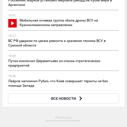
Россиянин Жарков установил мировой рекорд на Кубке мира в
Аргентине
18:41
Мобильная огневая группа сбила дроны ВСУ на
Краснолиманском направлении
18:27
ВС РФ ударили по цехам ремонта и хранения техники ВСУ в
Сумской области
18:09
Путин исключил Шереметьево из списка стратегических
предприятий
18:06
Лавров напомнил Рубио, что Киев совершает теракты не без
помощи Запада
17:39
ВСЕ НОВОСТИ
В Минобороны Литвы предрекли атаку дронов ВСУ на Прибалтику
Реклама