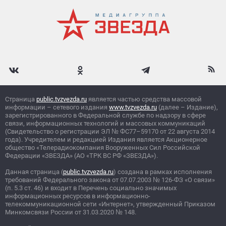
Страница
public.tvzvezda.ru
является частью средства массовой
информации – сетевого издания
www.tvzvezda.ru
(далее – Издание),
зарегистрированного в Федеральной службе по надзору в сфере
связи, информационных технологий и массовых коммуникаций
(Свидетельство о регистрации ЭЛ
№
ФС77–59170 от 22 августа 2014
года). Учредителем и редакцией Издания является Акционерное
общество «Телерадиокомпания Вооруженных Сил Российской
Федерации «ЗВЕЗДА» (АО «ТРК ВС РФ «ЗВЕЗДА»).
Данная страница (
public.tvzvezda.ru
) создана в рамках исполнения
требований Федерального закона от 07.07.2003
№
126-ФЗ «О связи»
(п. 5.3 ст. 46) и входит в Перечень социально значимых
информационных ресурсов в информационно-
телекоммуникационной сети «Интернет», утвержденный Приказом
Минкомсвязи России от 31.03.2020
№
148.