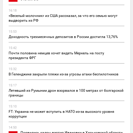
16:18
«Веселый молочник» из США рассказал, за что его семью могут
выдворить из РФ
15:53
Доходность трехмесячных депозитов в России достигла 13,76%
15:42
Почти половина немцев хочет видеть Меркель на посту
президента ФРГ
15:32
В Геленджике закрыли пляжи из-за угрозы атаки беспилотников
15:17
Летевший из Румынии дрон взорвался в 100 метрах от болгарской
границы
15:10
FT: Украина не может вступить в НАТО из-за высокого уровня
коррупции
14:50
Появились кадры взятия Ивановки в Харьковской области