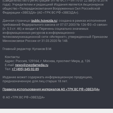
(Свидетельство о регистрации ЭЛ
№
ФС77–59170 от 22 августа 2014
года). Учредителем и редакцией Издания является Акционерное
общество «Телерадиокомпания Вооруженных Сил Российской
Федерации «ЗВЕЗДА» (АО «ТРК ВС РФ «ЗВЕЗДА»).
Данная страница (
public.tvzvezda.ru
) создана в рамках исполнения
требований Федерального закона от 07.07.2003
№
126-ФЗ «О связи»
(п. 5.3 ст. 46) и входит в Перечень социально значимых
информационных ресурсов в информационно-
телекоммуникационной сети «Интернет», утвержденный Приказом
Минкомсвязи России от 31.03.2020
№
148.
Главный редактор: Кулаков В.М.
Контакты
Адрес: Россия, 129164, г. Москва, проспект Мира, д. 126
E-mail:
news@zvezdamedia.ru
Тел:
+7 (495) 645-92-89
Издание может содержать информационную продукцию,
предназначенную для лиц старше 18 лет.
Правила использования материалов АО «ТРК ВС РФ «ЗВЕЗДА»
© АО «ТРК ВС РФ «ЗВЕЗДА»