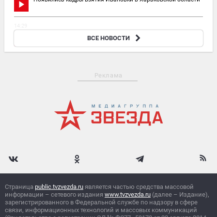
14:29
«Как вы все успеваете?»: женщина-замполит рассказала о
ВСЕ НОВОСТИ
семье и службе
Реклама
Страница
public.tvzvezda.ru
является частью средства массовой
информации – сетевого издания
www.tvzvezda.ru
(далее – Издание),
зарегистрированного в Федеральной службе по надзору в сфере
связи, информационных технологий и массовых коммуникаций