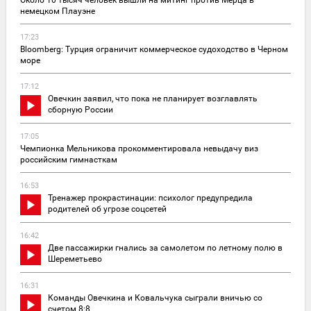
немецком Плауэне
17:23
Bloomberg: Турция ограничит коммерческое судоходство в Черном
море
17:12
Овечкин заявил, что пока не планирует возглавлять
сборную России
17:05
Чемпионка Мельникова прокомментировала невыдачу виз
российским гимнасткам
16:53
Тренажер прокрастинации: психолог предупредила
родителей об угрозе соцсетей
16:42
Две пассажирки гнались за самолетом по летному полю в
Шереметьево
16:31
Команды Овечкина и Ковальчука сыграли вничью со
счетом 8:8