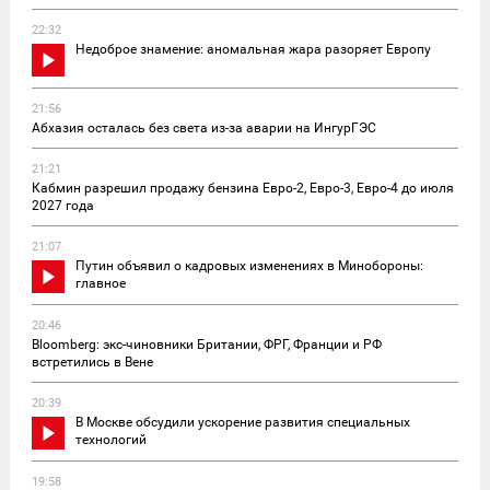
22:32
Недоброе знамение: аномальная жара разоряет Европу
21:56
Абхазия осталась без света из-за аварии на ИнгурГЭС
21:21
Кабмин разрешил продажу бензина Евро-2, Евро-3, Евро-4 до июля
2027 года
21:07
Путин объявил о кадровых изменениях в Минобороны:
главное
20:46
Bloomberg: экс-чиновники Британии, ФРГ, Франции и РФ
встретились в Вене
20:39
В Москве обсудили ускорение развития специальных
технологий
19:58