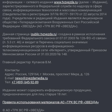
информации – сетевого издания
www.tvzvezda.ru
(далее – Издание),
зарегистрированного в Федеральной службе по надзору в сфере
связи, информационных технологий и массовых коммуникаций
(Свидетельство о регистрации ЭЛ
№
ФС77–59170 от 22 августа 2014
года). Учредителем и редакцией Издания является Акционерное
общество «Телерадиокомпания Вооруженных Сил Российской
Федерации «ЗВЕЗДА» (АО «ТРК ВС РФ «ЗВЕЗДА»).
Данная страница (
public.tvzvezda.ru
) создана в рамках исполнения
требований Федерального закона от 07.07.2003
№
126-ФЗ «О связи»
(п. 5.3 ст. 46) и входит в Перечень социально значимых
информационных ресурсов в информационно-
телекоммуникационной сети «Интернет», утвержденный Приказом
Минкомсвязи России от 31.03.2020
№
148.
Главный редактор: Кулаков В.М.
Контакты
Адрес: Россия, 129164, г. Москва, проспект Мира, д. 126
E-mail:
news@zvezdamedia.ru
Тел:
+7 (495) 645-92-89
Издание может содержать информационную продукцию,
предназначенную для лиц старше 18 лет.
Правила использования материалов АО «ТРК ВС РФ «ЗВЕЗДА»
© АО «ТРК ВС РФ «ЗВЕЗДА»