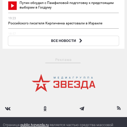
Путин обсудил с Памфиловой подготовку к предстоящим
выборам в Госдуму
19:23
Российского писателя Кирпиченка арестовали в Израиле
18:57
Россияне в Паттайе назвали свою версию убийства брата и
ВСЕ НОВОСТИ
сестры из РФ
Реклама
Страница
public.tvzvezda.ru
является частью средства массовой