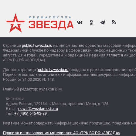
Страница
public.tvzvezda.ru
является частью средства массовой инфор
Федеральной службе по надзору в сфере связи, информационных тех
августа 2014 года). Учредителем и редакцией Издания является Ак
«ТРК ВС РФ «ЗВЕЗДА»).
Данная страница (
public.tvzvezda.ru
) создана в рамках исполнения тре
Перечень социально значимых информационных ресурсов в информа
России от 31.03.2020
№
148.
Главный редактор: Кулаков В.М.
Контакты
Адрес: Россия, 129164, г. Москва, проспект Мира, д. 126
E-mail:
news@zvezdamedia.ru
Тел:
+7 (495) 645-92-89
Издание может содержать информационную продукцию, предназначен
Правила использования материалов АО «ТРК ВС РФ «ЗВЕЗДА»