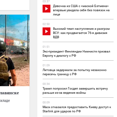
03:37
Девочка из США с «маской Бэтмена»
впервые увидела себя без повязок на
лице
02:50
Высокий темп наступления и разгром
ВСУ: как продвигается 76-я дивизия
ВДВ
01:51
Экс-президент Финляндии Ниинисте призвал
Европу к диалогу с РФ
01:09
Литовца задержали за попытку незаконно
пересечь границу с РФ
00:34
Трамп попросил Госдеп завершить встречу
Славянске
раньше из-за ведения войны
складе
00:09
Маск отказался предоставить Киеву доступ к
Starlink для ударов по РФ