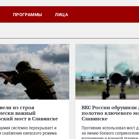
ПРОГРАММЫ
ЛИЦА
вели из строя
ВКС России обрушили
ически важный
полотно ключевого мо
ский мост в Славянске
Славянске
армия системно перекрывает и
Противник использовал мост 
и снабжения киевского режима.
на линию боевого соприкоснов
вооружения и военной техники