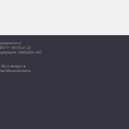
ированного в
ФС77–59170 от 22
Федерации «ЗВЕЗДА» (АО
 46) и входит в
зом Минкомсвязи