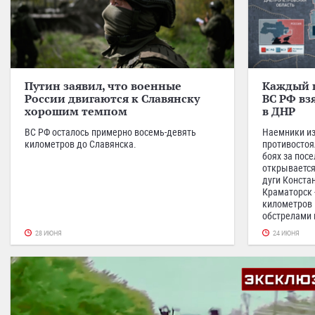
Путин заявил, что военные
Каждый ш
России двигаются к Славянску
ВС РФ вз
хорошим темпом
в ДНР
ВС РФ осталось примерно восемь-девять
Наемники из
километров до Славянска.
противостоя
боях за пос
открывается
дуги Констан
Краматорск 
километров
обстрелами 
28 ИЮНЯ
24 ИЮНЯ