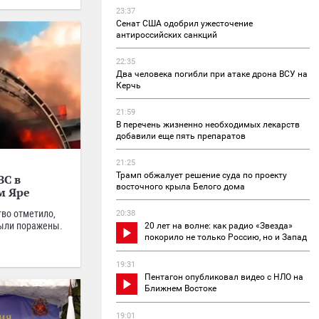
23:37
Сенат США одобрил ужесточение
антироссийских санкций
22:35
Два человека погибли при атаке дрона ВСУ на
Керчь
21:59
В перечень жизненно необходимых лекарств
добавили еще пять препаратов
21:25
Трамп обжалует решение суда по проекту
ЗС в
восточного крыла Белого дома
м Яре
во отметило,
20:38
были поражены.
20 лет на волне: как радио «Звезда»
покорило не только Россию, но и Запад
19:31
Пентагон опубликовал видео с НЛО на
Ближнем Востоке
19:01