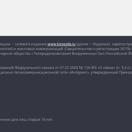
мации – сетевого издания
www.tvzvezda.ru
(далее – Издание), зарегистр
нологий и массовых коммуникаций (Свидетельство о регистрации ЭЛ
№
ционерное общество «Телерадиокомпания Вооруженных Сил Российской 
бований Федерального закона от 07.07.2003
№
126-ФЗ «О связи» (п. 5.3 ст.
ционно-телекоммуникационной сети «Интернет», утвержденный Прика
ную для лиц старше 18 лет.