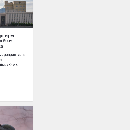
рсирует
ий из
ка
мероприятия в
ия
йск «Юг» в