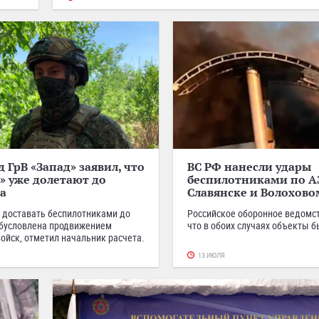
 ГрВ «Запад» заявил, что
ВС РФ нанесли удары
 уже долетают до
беспилотниками по А
а
Славянске и Волохово
 доставать беспилотниками до
Российское оборонное ведомст
обусловлена продвижением
что в обоих случаях объекты 
войск, отметил начальник расчета.
13 ИЮЛЯ