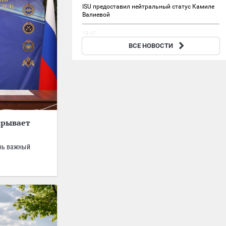
ISU предоставил нейтральный статус Камиле
Валиевой
18:47
Тело российской альпинистки нашли на
ВСЕ НОВОСТИ
Монблане во Франции
крывает
ень важный