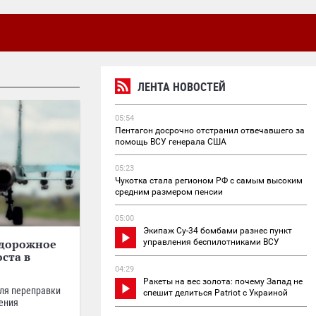
ЛЕНТА НОВОСТЕЙ
05:54
Пентагон досрочно отстранил отвечавшего за
помощь ВСУ генерала США
05:23
Чукотка стала регионом РФ с самым высоким
средним размером пенсии
05:00
Экипаж Су-34 бомбами разнес пункт
 дорожное
управления беспилотниками ВСУ
ста в
04:29
Ракеты на вес золота: почему Запад не
для переправки
спешит делиться Patriot с Украиной
ения
.