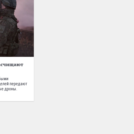
расчищают
юбыми
целей передают
ные дроны.