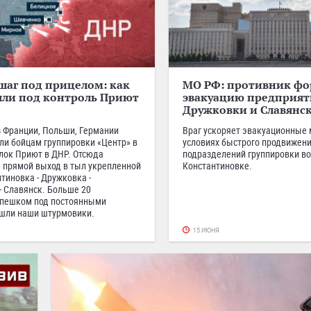
аг под прицелом: как
МО РФ: противник фо
яли под контроль Приют
эвакуацию предприят
Дружковки и Славянс
 Франции, Польши, Германии
Враг ускоряет эвакуационные 
ли бойцам группировки «Центр» в
условиях быстрого продвижен
елок Приют в ДНР. Отсюда
подразделений группировки во
 прямой выход в тыл укрепленной
Константиновке.
тиновка - Дружковка -
- Славянск. Больше 20
 пешком под постоянными
шли наши штурмовики.
15 ИЮНЯ