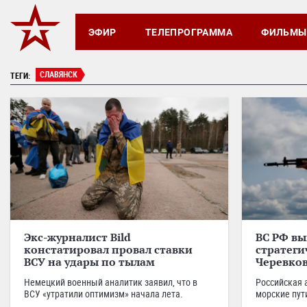
ЭФИР
ТЕЛЕПРОГРАММА
ФИЛЬМЫ
СЛАВЯНСК
ТЕГИ:
Экс-журналист Bild
ВС РФ вы
констатировал провал ставки
стратег
ВСУ на удары по тылам
Черевков
Немецкий военный аналитик заявил, что в
Российская 
ВСУ «утратили оптимизм» начала лета.
морские пут