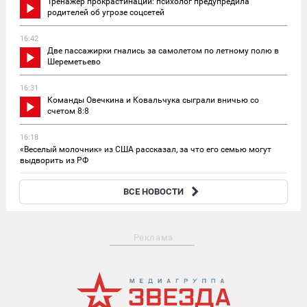
Тренажер прокрастинации: психолог предупредила
родителей об угрозе соцсетей
16:42
Две пассажирки гнались за самолетом по летному полю в
Шереметьево
16:31
Команды Овечкина и Ковальчука сыграли вничью со
счетом 8:8
16:18
«Веселый молочник» из США рассказал, за что его семью могут
выдворить из РФ
15:53
ВСЕ НОВОСТИ
Доходность трехмесячных депозитов в России достигла 13,76%
Реклама