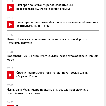
18:15
Эксперт прокомментировал создание ИИ,
разрабатывающего бактерии и вирусы
18:11
Разочарование и смех: Мельникова рассказала об эмоциях
от невыдачи визы на ЧЕ
17:37
Около 10 тысяч человек вышли на митинг против Мерца в
немецком Плауэне
17:23
Bloomberg: Турция ограничит коммерческое судоходство в Черном
море
17:12
Овечкин заявил, что пока не планирует возглавлять
сборную России
17:05
Чемпионка Мельникова прокомментировала невыдачу виз
российским гимнасткам
16:53