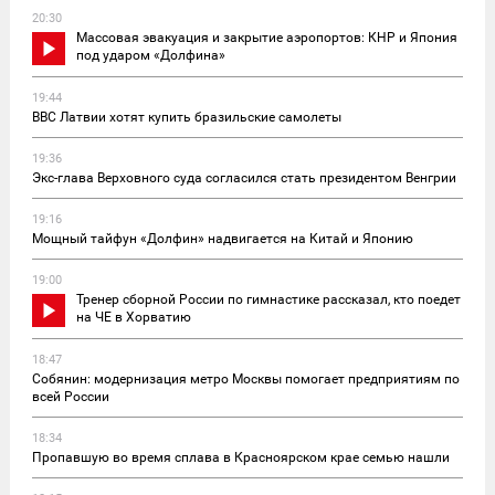
20:30
Массовая эвакуация и закрытие аэропортов: КНР и Япония
под ударом «Долфина»
19:44
ВВС Латвии хотят купить бразильские самолеты
19:36
Экс-глава Верховного суда согласился стать президентом Венгрии
19:16
Мощный тайфун «Долфин» надвигается на Китай и Японию
19:00
Тренер сборной России по гимнастике рассказал, кто поедет
на ЧЕ в Хорватию
18:47
Собянин: модернизация метро Москвы помогает предприятиям по
всей России
18:34
Пропавшую во время сплава в Красноярском крае семью нашли