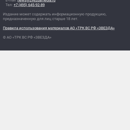
E-mail:
news@zvezdamedia.ru
Тел:
+7 (495) 645-92-89
Издание может содержать информационную продукцию,
предназначенную для лиц старше 18 лет.
Правила использования материалов АО «ТРК ВС РФ «ЗВЕЗДА»
© АО «ТРК ВС РФ «ЗВЕЗДА»