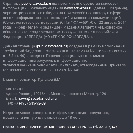
Страница
public.tvzvezda.ru
является частью средства массовой
информации – сетевого издания
www.tvzvezda.ru
(далее – Издание),
зарегистрированного в Федеральной службе по надзору в сфере
связи, информационных технологий и массовых коммуникаций
(Свидетельство о регистрации ЭЛ
№
ФС77–59170 от 22 августа 2014
года). Учредителем и редакцией Издания является Акционерное
общество «Телерадиокомпания Вооруженных Сил Российской
Федерации «ЗВЕЗДА» (АО «ТРК ВС РФ «ЗВЕЗДА»).
Данная страница (
public.tvzvezda.ru
) создана в рамках исполнения
требований Федерального закона от 07.07.2003
№
126-ФЗ «О связи»
(п. 5.3 ст. 46) и входит в Перечень социально значимых
информационных ресурсов в информационно-
телекоммуникационной сети «Интернет», утвержденный Приказом
Минкомсвязи России от 31.03.2020
№
148.
Главный редактор: Кулаков В.М.
Контакты
Адрес: Россия, 129164, г. Москва, проспект Мира, д. 126
E-mail:
news@zvezdamedia.ru
Тел:
+7 (495) 645-92-89
Издание может содержать информационную продукцию,
предназначенную для лиц старше 18 лет.
Правила использования материалов АО «ТРК ВС РФ «ЗВЕЗДА»