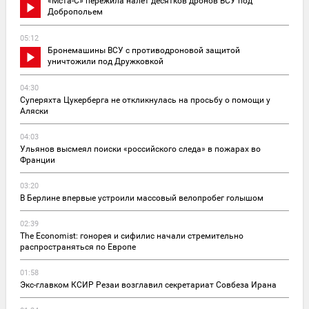
«Мста-С» пережила налет десятков дронов ВСУ под
Добропольем
05:12
Бронемашины ВСУ с противодроновой защитой
уничтожили под Дружковкой
04:30
Суперяхта Цукерберга не откликнулась на просьбу о помощи у
Аляски
04:03
Ульянов высмеял поиски «российского следа» в пожарах во
Франции
03:20
В Берлине впервые устроили массовый велопробег голышом
02:39
The Economist: гонорея и сифилис начали стремительно
распространяться по Европе
01:58
Экс-главком КСИР Резаи возглавил секретариат Совбеза Ирана