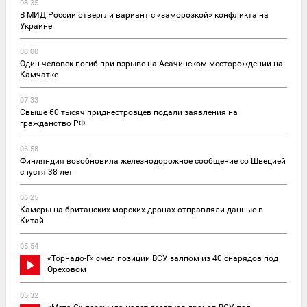
08:35
В МИД России отвергли вариант с «заморозкой» конфликта на
Украине
08:00
Один человек погиб при взрыве на Асачинском месторождении на
Камчатке
07:33
Свыше 60 тысяч приднестровцев подали заявления на
гражданство РФ
06:58
Финляндия возобновила железнодорожное сообщение со Швецией
спустя 38 лет
06:25
Камеры на британских морских дронах отправляли данные в
Китай
05:54
«Торнадо-Г» смел позиции ВСУ залпом из 40 снарядов под
Ореховом
05:32