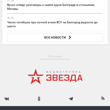
01:34
Вучич отверг разговоры о смене курса Белграда в отношении
Москвы
00:59
Число погибших при ночной атаке ВСУ на Белгород выросло до
шести
00:37
ВСЕ НОВОСТИ
Более 1 300 рейсов отменили в Шанхае из-за тайфуна «Долфин»
Реклама