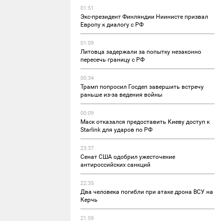
01:51
Экс-президент Финляндии Ниинисте призвал
Европу к диалогу с РФ
01:09
Литовца задержали за попытку незаконно
пересечь границу с РФ
00:34
Трамп попросил Госдеп завершить встречу
раньше из-за ведения войны
00:09
Маск отказался предоставить Киеву доступ к
Starlink для ударов по РФ
23:37
Сенат США одобрил ужесточение
антироссийских санкций
22:35
Два человека погибли при атаке дрона ВСУ на
Керчь
21:59