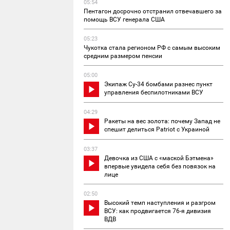
05:54
Пентагон досрочно отстранил отвечавшего за
помощь ВСУ генерала США
05:23
Чукотка стала регионом РФ с самым высоким
средним размером пенсии
05:00
Экипаж Су-34 бомбами разнес пункт
управления беспилотниками ВСУ
04:29
Ракеты на вес золота: почему Запад не
спешит делиться Patriot с Украиной
03:37
Девочка из США с «маской Бэтмена»
впервые увидела себя без повязок на
лице
02:50
Высокий темп наступления и разгром
ВСУ: как продвигается 76-я дивизия
ВДВ