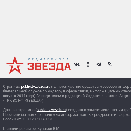
Страница
public.tvzvezda.ru
является частью средства массовой инфор
Федеральной службе по надзору в сфере связи, информационных тех
августа 2014 года). Учредителем и редакцией Издания является Ак
«ТРК ВС РФ «ЗВЕЗДА»).
Данная страница (
public.tvzvezda.ru
) создана в рамках исполнения тре
Перечень социально значимых информационных ресурсов в информа
России от 31.03.2020
№
148.
Главный редактор: Кулаков В.М.