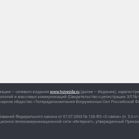
мации – сетевого издания
www.tvzvezda.ru
(далее – Издание), зарегистр
нологий и массовых коммуникаций (Свидетельство о регистрации ЭЛ
№
ционерное общество «Телерадиокомпания Вооруженных Сил Российской 
бований Федерального закона от 07.07.2003
№
126-ФЗ «О связи» (п. 5.3 ст.
ционно-телекоммуникационной сети «Интернет», утвержденный Прика