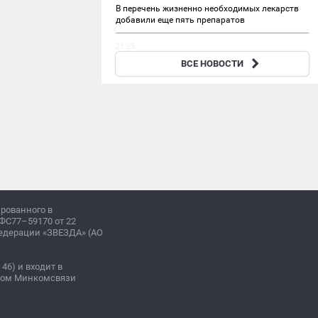
В перечень жизненно необходимых лекарств
добавили еще пять препаратов
21:25
Трамп обжалует решение суда по проекту
ВСЕ НОВОСТИ
восточного крыла Белого дома
ированного в
ФС77–59170 от 22
Федерации «ЗВЕЗДА» (АО
 46) и входит в
зом Минкомсвязи