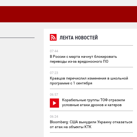
ЛЕНТА НОВОСТЕЙ
07:44
В России с марта начнут блокировать
переводы из-за вредоносного ПО
07:23
Кравцов перечислил изменения в школьной
программе с 1 сентября
06:57
Корабельные группы ТОФ отразили
условные атаки дронов и катеров
06:24
Bloomberg: США вынудили Украину отказаться
от атак на объекты КТК