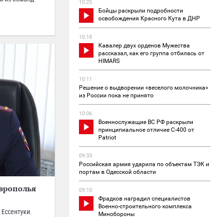
10:25
Бойцы раскрыли подробности
освобождения Красного Кута в ДНР
10:18
Кавалер двух орденов Мужества
рассказал, как его группа отбилась от
HIMARS
10:11
Решение о выдворении «веселого молочника»
из России пока не принято
10:06
Военнослужащие ВС РФ раскрыли
принципиальное отличие С-400 от
Patriot
09:33
Российская армия ударила по объектам ТЭК и
портам в Одесской области
аврополья
09:10
Фрадков наградил специалистов
Военно-строительного комплекса
 Ессентуки.
Минобороны