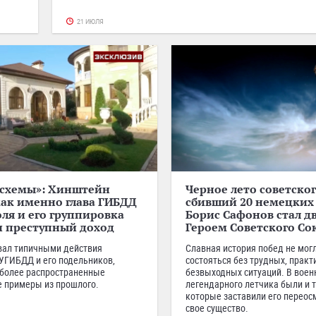
21 ИЮЛЯ
схемы»: Хинштейн
Черное лето советског
как именно глава ГИБДД
сбивший 20 немецких
ля и его группировка
Борис Сафонов стал 
и преступный доход
Героем Советского Со
вал типичными действия
Славная история побед не мог
УГИБДД и его подельников,
состояться без трудных, практ
более распространенные
безвыходных ситуаций. В воен
 примеры из прошлого.
легендарного летчика были и т
которые заставили его переос
свое существо.