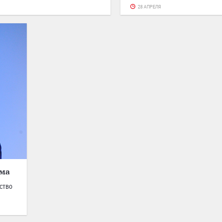
28 АПРЕЛЯ
зма
ство