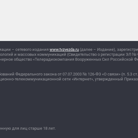
мации – сетевого издания
www.tvzvezda.ru
(далее – Издание), зарегистр
нологий и массовых коммуникаций (Свидетельство о регистрации ЭЛ
№
ционерное общество «Телерадиокомпания Вооруженных Сил Российской 
бований Федерального закона от 07.07.2003
№
126-ФЗ «О связи» (п. 5.3 ст.
ционно-телекоммуникационной сети «Интернет», утвержденный Прика
ную для лиц старше 18 лет.