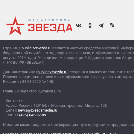
Страница
public.tvzvezda.ru
является частью средства массовой инфор
Федеральной службе по надзору в сфере связи, информационных тех
августа 2014 года). Учредителем и редакцией Издания является Ак
«ТРК ВС РФ «ЗВЕЗДА»).
Данная страница (
public.tvzvezda.ru
) создана в рамках исполнения тре
Перечень социально значимых информационных ресурсов в информа
России от 31.03.2020
№
148.
Главный редактор: Кулаков В.М.
Контакты
Адрес: Россия, 129164, г. Москва, проспект Мира, д. 126
E-mail:
news@zvezdamedia.ru
Тел:
+7 (495) 645-92-89
Издание может содержать информационную продукцию, предназначен