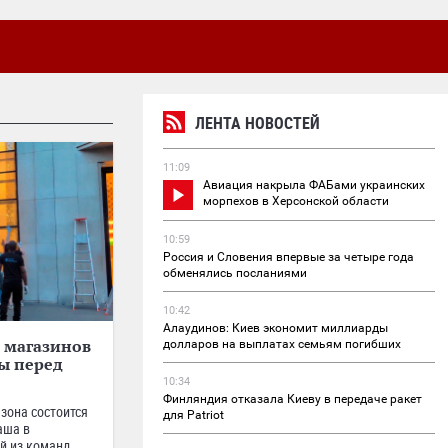
ЛЕНТА НОВОСТЕЙ
11:09
Авиация накрыла ФАБами украинских
морпехов в Херсонской области
10:59
Россия и Словения впервые за четыре года
обменялись посланиями
10:42
Алаудинов: Киев экономит миллиарды
 магазинов
долларов на выплатах семьям погибших
ы перед
10:34
Финляндия отказала Киеву в передаче ракет
зона состоится
для Patriot
аша в
й из команд