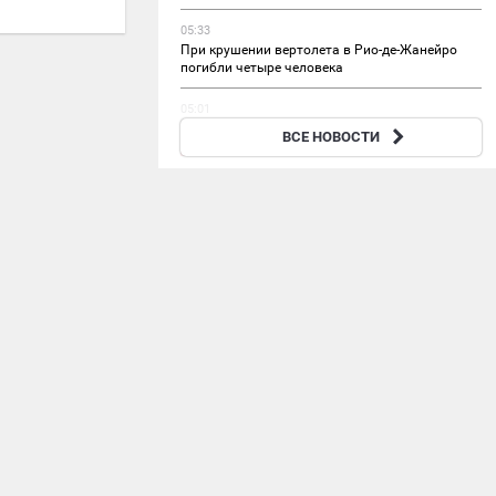
05:33
При крушении вертолета в Рио-де-Жанейро
погибли четыре человека
05:01
Расчет Д-30 сорвал скрытный маневр
ВСЕ НОВОСТИ
боевиков ВСУ в Запорожской области