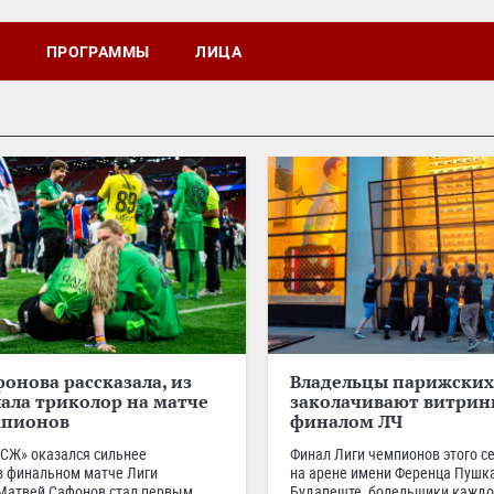
ПРОГРАММЫ
ЛИЦА
онова рассказала, из
Владельцы парижских
лала триколор на матче
заколачивают витрин
мпионов
финалом ЛЧ
СЖ» оказался сильнее
Финал Лиги чемпионов этого се
в финальном матче Лиги
на арене имени Ференца Пушк
Матвей Сафонов стал первым
Будапеште, болельщики каждо