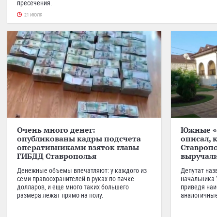
пресечения.
21 ИЮЛЯ
Очень много денег:
Южные «
опубликованы кадры подсчета
описал, 
оперативниками взяток главы
Ставропо
ГИБДД Ставрополья
выручал
Денежные объемы впечатляют: у каждого из
Депутат наз
семи правоохранителей в руках по пачке
начальника 
долларов, и еще много таких большего
приведя наи
размера лежат прямо на полу.
аналогичные