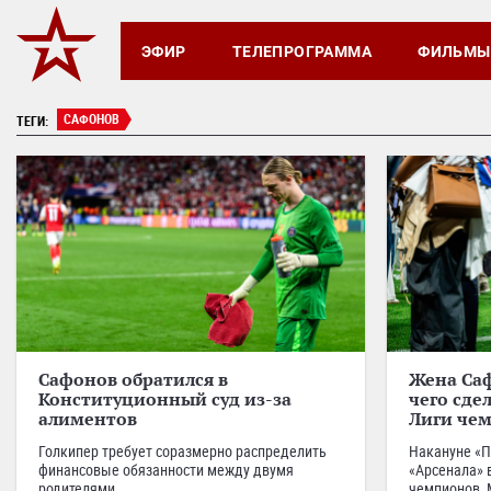
ЭФИР
ТЕЛЕПРОГРАММА
ФИЛЬМЫ
САФОНОВ
ТЕГИ:
Сафонов обратился в
Жена Саф
Конституционный суд из-за
чего сде
алиментов
Лиги че
Голкипер требует соразмерно распределить
Накануне «П
финансовые обязанности между двумя
«Арсенала» 
родителями.
чемпионов, 