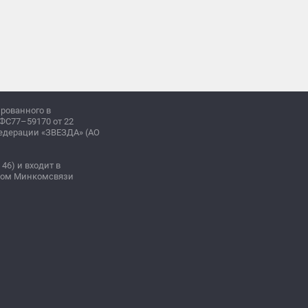
ированного в
ФС77–59170 от 22
Федерации «ЗВЕЗДА» (АО
 46) и входит в
зом Минкомсвязи