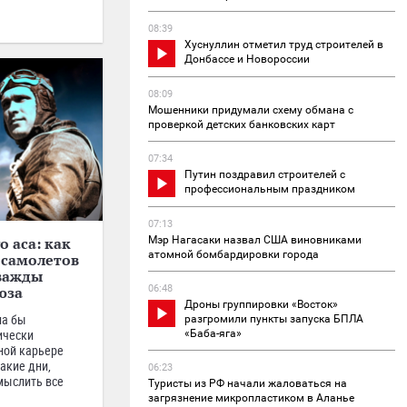
08:39
Хуснуллин отметил труд строителей в
Донбассе и Новороссии
08:09
Мошенники придумали схему обмана с
проверкой детских банковских карт
07:34
Путин поздравил строителей с
профессиональным праздником
07:13
Мэр Нагасаки назвал США виновниками
о аса: как
атомной бомбардировки города
 самолетов
дважды
06:48
юза
Дроны группировки «Восток»
ла бы
разгромили пункты запуска БПЛА
ически
«Баба-яга»
ной карьере
акие дни,
06:23
мыслить все
Туристы из РФ начали жаловаться на
загрязнение микропластиком в Аланье