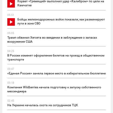
Корвет «Гремящий» выполнил удар «Калибром» по цели на
Камчатке
05:51
Бойцы железнодорожных войск показали, как разминируют
пути в зоне СВО
05:05
Трамп обвинил Хегсета во введении в заблуждение о запасах
вооружения США
04:25
В России изменят оформление билетов на проезд в общественном
транспорте
03:47
«Единая Россия» заняла первое место в избирательном бюллетене
03:18
Компания Wildberries начала подготовку к запуску собственного
мессенджера
02:45
На Украине началась охота на сотрудников ТЦК