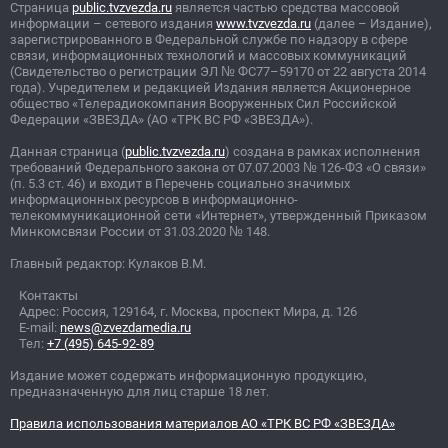
Страница
public.tvzvezda.ru
является частью средства массовой
информации – сетевого издания
www.tvzvezda.ru
(далее – Издание),
зарегистрированного в Федеральной службе по надзору в сфере
связи, информационных технологий и массовых коммуникаций
(Свидетельство о регистрации ЭЛ
№
ФС77–59170 от 22 августа 2014
года). Учредителем и редакцией Издания является Акционерное
общество «Телерадиокомпания Вооруженных Сил Российской
Федерации «ЗВЕЗДА» (АО «ТРК ВС РФ «ЗВЕЗДА»).
Данная страница (
public.tvzvezda.ru
) создана в рамках исполнения
требований Федерального закона от 07.07.2003
№
126-ФЗ «О связи»
(п. 5.3 ст. 46) и входит в Перечень социально значимых
информационных ресурсов в информационно-
телекоммуникационной сети «Интернет», утвержденный Приказом
Минкомсвязи России от 31.03.2020
№
148.
Главный редактор: Кулаков В.М.
Контакты
Адрес: Россия, 129164, г. Москва, проспект Мира, д. 126
E-mail:
news@zvezdamedia.ru
Тел:
+7 (495) 645-92-89
Издание может содержать информационную продукцию,
предназначенную для лиц старше 18 лет.
Правила использования материалов АО «ТРК ВС РФ «ЗВЕЗДА»