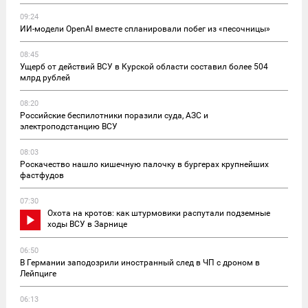
09:24
ИИ-модели OpenAI вместе спланировали побег из «песочницы»
08:45
Ущерб от действий ВСУ в Курской области составил более 504
млрд рублей
08:20
Российские беспилотники поразили суда, АЗС и
электроподстанцию ВСУ
08:03
Роскачество нашло кишечную палочку в бургерах крупнейших
фастфудов
07:30
Охота на кротов: как штурмовики распутали подземные
ходы ВСУ в Зарнице
06:50
В Германии заподозрили иностранный след в ЧП с дроном в
Лейпциге
06:13