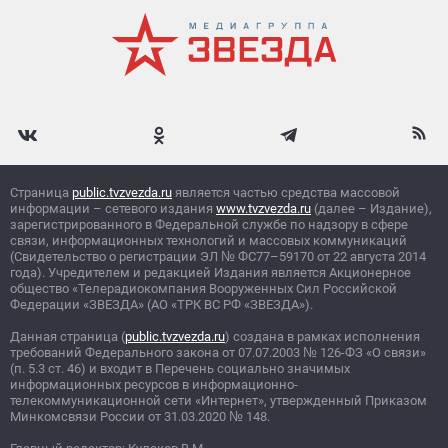
Страница
public.tvzvezda.ru
является частью средства массовой
информации – сетевого издания
www.tvzvezda.ru
(далее – Издание),
зарегистрированного в Федеральной службе по надзору в сфере
связи, информационных технологий и массовых коммуникаций
(Свидетельство о регистрации ЭЛ
№
ФС77–59170 от 22 августа 2014
года). Учредителем и редакцией Издания является Акционерное
общество «Телерадиокомпания Вооруженных Сил Российской
Федерации «ЗВЕЗДА» (АО «ТРК ВС РФ «ЗВЕЗДА»).
Данная страница (
public.tvzvezda.ru
) создана в рамках исполнения
требований Федерального закона от 07.07.2003
№
126-ФЗ «О связи»
(п. 5.3 ст. 46) и входит в Перечень социально значимых
информационных ресурсов в информационно-
телекоммуникационной сети «Интернет», утвержденный Приказом
Минкомсвязи России от 31.03.2020
№
148.