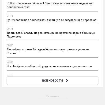
Politico: Германия обречет ЕС на тяжелую зиму из-за медленных
пополнений газа
01:13
Вучич пообещал поддержать Украину в ее вступлении в Евросоюз
00:35
Двоих детей спасли из реанимации во время пожара в больнице
Подольска
00:03
Bloomberg: страны Запада и Украина могут принять условия
России
23:34
Сын Байдена сообщил об ухудшении состояния здоровья отца
22:32
МИД Болгарии вызвал украинского посла после инцидента с
ВСЕ НОВОСТИ
дроном у границы
Реклама