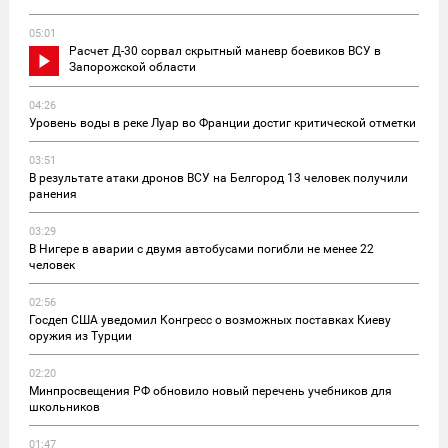
05:01
Расчет Д-30 сорвал скрытный маневр боевиков ВСУ в
Запорожской области
04:26
Уровень воды в реке Луар во Франции достиг критической отметки
03:51
В результате атаки дронов ВСУ на Белгород 13 человек получили
ранения
03:29
В Нигере в аварии с двумя автобусами погибли не менее 22
человек
02:56
Госдеп США уведомил Конгресс о возможных поставках Киеву
оружия из Турции
02:20
Минпросвещения РФ обновило новый перечень учебников для
школьников
01:47