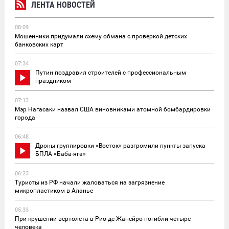
ЛЕНТА НОВОСТЕЙ
08:09
Мошенники придумали схему обмана с проверкой детских
банковских карт
07:34
Путин поздравил строителей с профессиональным
праздником
07:13
Мэр Нагасаки назвал США виновниками атомной бомбардировки
города
06:48
Дроны группировки «Восток» разгромили пункты запуска
БПЛА «Баба-яга»
06:23
Туристы из РФ начали жаловаться на загрязнение
микропластиком в Аланье
05:33
При крушении вертолета в Рио-де-Жанейро погибли четыре
человека