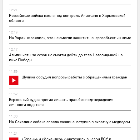
12:21
Российские войска взяли под контроль Анискино в Харьковской
области
12:19
На Украине заявили, что не смогли защитить энергообъекты к зиме
12:17
Альпинисты за сезон не смогли дойти до тела Наговицыной на
пике Победы
11:59
Шулика обсудил вопросы работы с обращениями граждан
11:52
Верховный суд запретил лишать прав без подтверждения
личности водителя
11:30
На Сахалине собака спасла хозяина, вступив в схватку с медведем
11:24
«Герань» и «Искандер» уничтожили эшелон ВСУ в