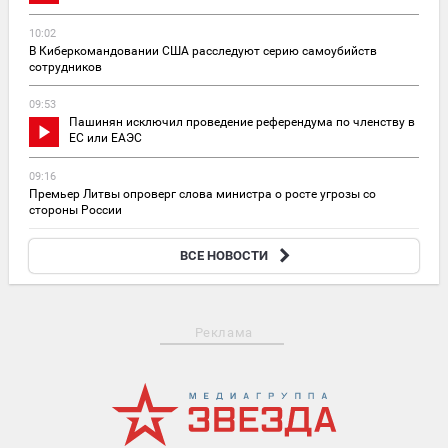
10:02
В Киберкомандовании США расследуют серию самоубийств
сотрудников
09:53
Пашинян исключил проведение референдума по членству в
ЕС или ЕАЭС
09:16
Премьер Литвы опроверг слова министра о росте угрозы со
стороны России
09:02
ВСЕ НОВОСТИ
В России сократилось число пенсионеров за последний год
Реклама