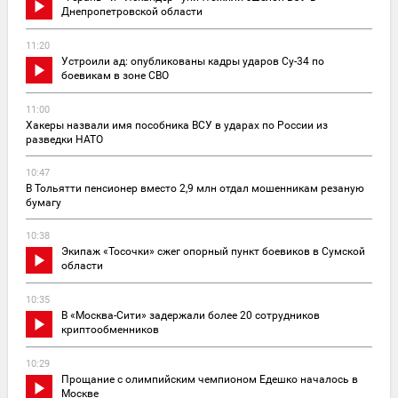
Днепропетровской области
11:20
Устроили ад: опубликованы кадры ударов Су-34 по
боевикам в зоне СВО
11:00
Хакеры назвали имя пособника ВСУ в ударах по России из
разведки НАТО
10:47
В Тольятти пенсионер вместо 2,9 млн отдал мошенникам резаную
бумагу
10:38
Экипаж «Тосочки» сжег опорный пункт боевиков в Сумской
области
10:35
В «Москва-Сити» задержали более 20 сотрудников
криптообменников
10:29
Прощание с олимпийским чемпионом Едешко началось в
Москве