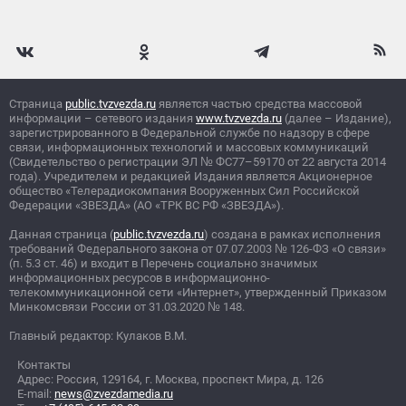
Страница
public.tvzvezda.ru
является частью средства массовой
информации – сетевого издания
www.tvzvezda.ru
(далее – Издание),
зарегистрированного в Федеральной службе по надзору в сфере
связи, информационных технологий и массовых коммуникаций
(Свидетельство о регистрации ЭЛ
№
ФС77–59170 от 22 августа 2014
года). Учредителем и редакцией Издания является Акционерное
общество «Телерадиокомпания Вооруженных Сил Российской
Федерации «ЗВЕЗДА» (АО «ТРК ВС РФ «ЗВЕЗДА»).
Данная страница (
public.tvzvezda.ru
) создана в рамках исполнения
требований Федерального закона от 07.07.2003
№
126-ФЗ «О связи»
(п. 5.3 ст. 46) и входит в Перечень социально значимых
информационных ресурсов в информационно-
телекоммуникационной сети «Интернет», утвержденный Приказом
Минкомсвязи России от 31.03.2020
№
148.
Главный редактор: Кулаков В.М.
Контакты
Адрес: Россия, 129164, г. Москва, проспект Мира, д. 126
E-mail:
news@zvezdamedia.ru