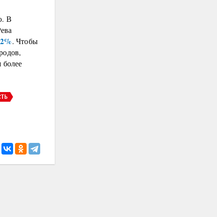
ю. В
Рева
1-2%
. Чтобы
родов,
я более
СТЬ