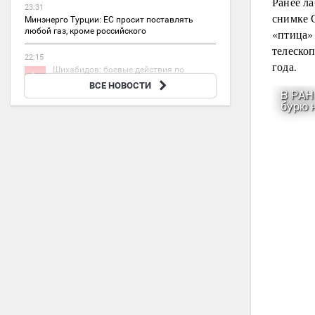
Ранее л
23:31
снимке 
Минэнерго Турции: ЕС просит поставлять
любой газ, кроме российского
«птица» 
телеско
22:15
года.
Шихабидов: боевые действия по
освобождению ДНР ведутся
ВСЕ НОВОСТИ
безостановочно