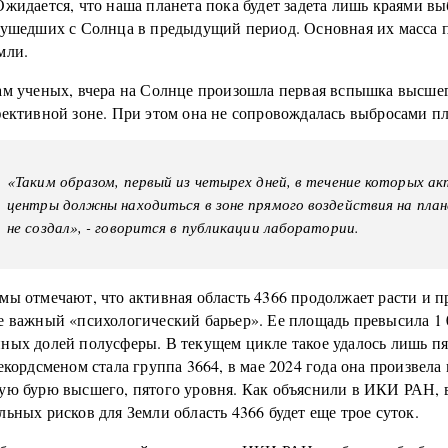
жидается, что наша планета пока будет задета лишь краями в
 ушедших с Солнца в предыдущий период. Основная их масса 
мли.
ам ученых, вчера на Солнце произошла первая вспышка высше
фективной зоне. При этом она не сопровождалась выбросами п
«Таким образом, первый из четырех дней, в течение которых а
центры должны находиться в зоне прямого воздействия на план
не создал», - говорится в публикации лаборатории.
мы отмечают, что активная область 4366 продолжает расти и п
е важный «психологический барьер». Ее площадь превысила 1
ных долей полусферы. В текущем цикле такое удалось лишь п
екордсменом стала группа 3664, в мае 2024 года она произвела
ую бурю высшего, пятого уровня. Как объяснили в ИКИ РАН, в
ьных рисков для Земли область 4366 будет еще трое суток.