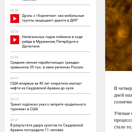
06:38
Дуэль с «Хорнетом»: как мобильные
группы защищают дороги в ДНР
05:56
Нелегальных гидов поймали в ходе
рейда в Мурманске, Петербурге и
Дагестане
05:24
Средняя пенсия неработающих граждан
превысила 35 тыс. в семи регионах России
04:41
США впервые за 40 лет сократили импорт
В четве
нефти из Саудовской Аравии до нуля
дней наз
04:14
солнечн
Трамп подписал указ о запрете «родильного
туризма» в США
Ученые 
процесс
03:47
В результате удара хуситов по Саудовской
стало то
Аравии пострадали 11 человек