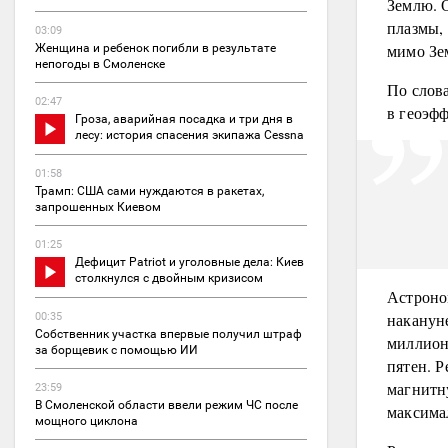
Землю. О
плазмы,
03:09
мимо Зе
Женщина и ребенок погибли в результате
непогоды в Смоленске
По слов
02:47
в геоэф
Гроза, аварийная посадка и три дня в
лесу: история спасения экипажа Cessna
01:58
Трамп: США сами нуждаются в ракетах,
запрошенных Киевом
01:25
Дефицит Patriot и уголовные дела: Киев
столкнулся с двойным кризисом
Астроно
наканун
00:35
Собственник участка впервые получил штраф
миллион
за борщевик с помощью ИИ
пятен. Р
магнитн
23:59
В Смоленской области ввели режим ЧС после
максимал
мощного циклона