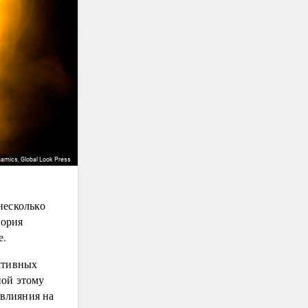
namics, Global Look Press
несколько
тория
е.
ктивных
ной этому
 влияния на