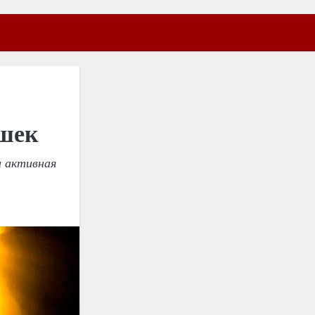
ышек
и активная