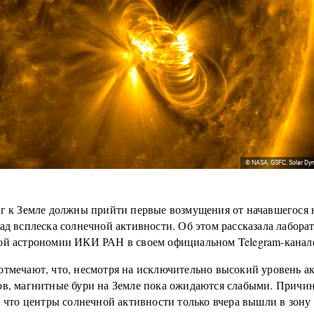
© NASA, GSFC, Solar Dy
рг к Земле должны прийти первые возмущения от начавшегося 
ад всплеска солнечной активности. Об этом рассказала лабора
ой астрономии ИКИ РАН в своем официальном Telegram-канал
отмечают, что, несмотря на исключительно высокий уровень а
ов, магнитные бури на Земле пока ожидаются слабыми. Причи
, что центры солнечной активности только вчера вышли в зону