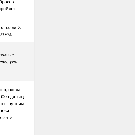
ыбросов
пройдет
го балла X
лазмы.
ктивные
ету, угроз
реодолела
 000 единиц
яти группам
 пока
 зоне