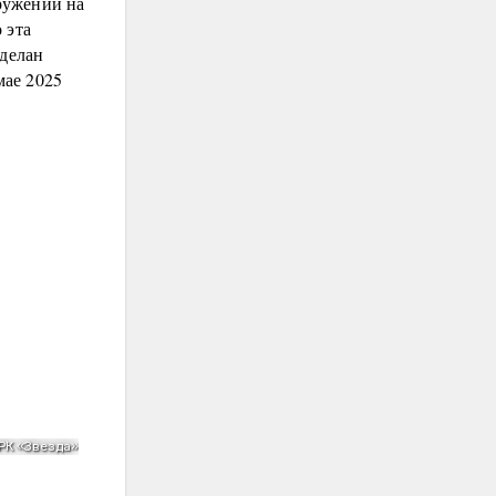
ружении на
 эта
сделан
мае 2025