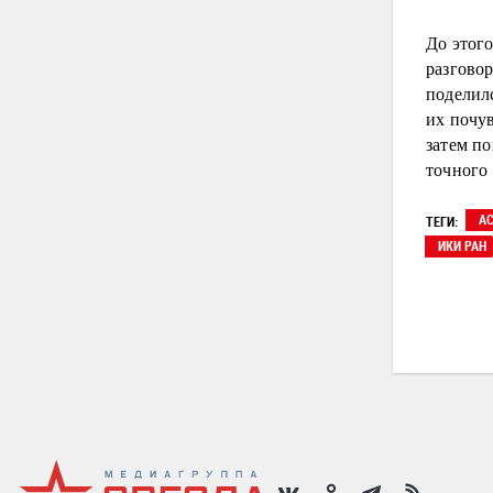
До этог
разгово
поделил
их почу
затем по
точного 
А
ТЕГИ:
ИКИ РАН