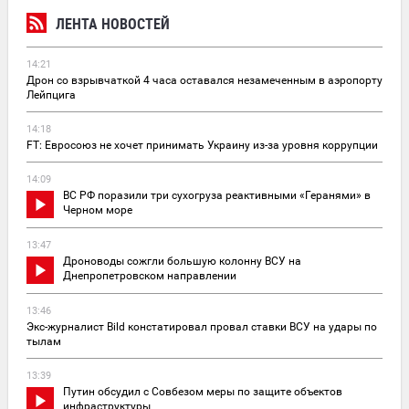
ЛЕНТА НОВОСТЕЙ
14:21
Дрон со взрывчаткой 4 часа оставался незамеченным в аэропорту
Лейпцига
14:18
FT: Евросоюз не хочет принимать Украину из-за уровня коррупции
14:09
ВС РФ поразили три сухогруза реактивными «Геранями» в
Черном море
13:47
Дроноводы сожгли большую колонну ВСУ на
Днепропетровском направлении
13:46
Экс-журналист Bild констатировал провал ставки ВСУ на удары по
тылам
13:39
Путин обсудил с Совбезом меры по защите объектов
инфраструктуры