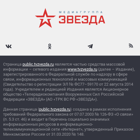
Страница
public.tvzvezda.ru
является частью средства массовой
информации – сетевого издания
www.tvzvezda.ru
(далее – Издание),
зарегистрированного в Федеральной службе по надзору в сфере
связи, информационных технологий и массовых коммуникаций
(Свидетельство о регистрации ЭЛ
№
ФС77–59170 от 22 августа 2014
года). Учредителем и редакцией Издания является Акционерное
общество «Телерадиокомпания Вооруженных Сил Российской
Федерации «ЗВЕЗДА» (АО «ТРК ВС РФ «ЗВЕЗДА»).
Данная страница (
public.tvzvezda.ru
) создана в рамках исполнения
требований Федерального закона от 07.07.2003
№
126-ФЗ «О связи»
(п. 5.3 ст. 46) и входит в Перечень социально значимых
информационных ресурсов в информационно-
телекоммуникационной сети «Интернет», утвержденный Приказом
Минкомсвязи России от 31.03.2020
№
148.