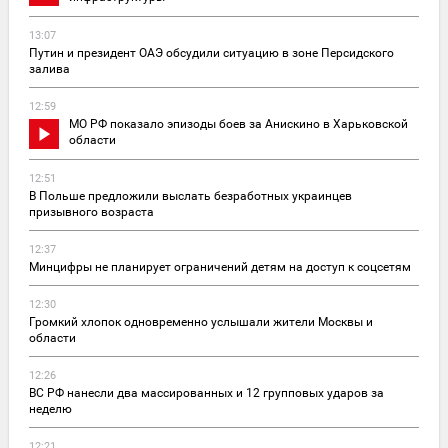
13:07
Путин и президент ОАЭ обсудили ситуацию в зоне Персидского
залива
12:59
МО РФ показало эпизоды боев за Анискино в Харьковской
области
12:51
В Польше предложили выслать безработных украинцев
призывного возраста
12:37
Минцифры не планирует ограничений детям на доступ к соцсетям
12:30
Громкий хлопок одновременно услышали жители Москвы и
области
12:26
ВС РФ нанесли два массированных и 12 групповых ударов за
неделю
12:21