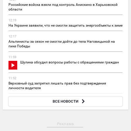
Российские войска взяли под контроль Анискино в Харьковской
области
12:19
На Украине заявили, что не смогли защитить энергообъекты к зиме
12:17
Альпинисты за сезон не смогли дойти до тела Наговицыной на
пике Победы
11:59
Шулика обсудил вопросы работы с обращениями граждан
11:52
Верховный суд запретил лишать прав без подтверждения
личности водителя
11:30
ВСЕ НОВОСТИ
На Сахалине собака спасла хозяина, вступив в схватку с медведем
Реклама