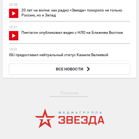
20:38
20 лет на волне: как радио «Звезда» покорило не только
Россию, но и Запад
19:31
Пентагон опубликовал видео с НЛО на Ближнем Востоке
19:01
ISU предоставил нейтральный статус Камиле Валиевой
18:47
ВСЕ НОВОСТИ
Тело российской альпинистки нашли на Монблане во Франции
Реклама