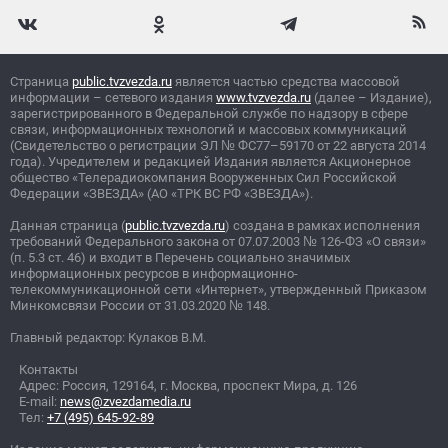
Страница
public.tvzvezda.ru
является частью средства массовой
информации – сетевого издания
www.tvzvezda.ru
(далее – Издание),
зарегистрированного в Федеральной службе по надзору в сфере
связи, информационных технологий и массовых коммуникаций
(Свидетельство о регистрации ЭЛ
№
ФС77–59170 от 22 августа 2014
года). Учредителем и редакцией Издания является Акционерное
общество «Телерадиокомпания Вооруженных Сил Российской
Федерации «ЗВЕЗДА» (АО «ТРК ВС РФ «ЗВЕЗДА»).
Данная страница (
public.tvzvezda.ru
) создана в рамках исполнения
требований Федерального закона от 07.07.2003
№
126-ФЗ «О связи»
(п. 5.3 ст. 46) и входит в Перечень социально значимых
информационных ресурсов в информационно-
телекоммуникационной сети «Интернет», утвержденный Приказом
Минкомсвязи России от 31.03.2020
№
148.
Главный редактор: Кулаков В.М.
Контакты
Адрес: Россия, 129164, г. Москва, проспект Мира, д. 126
E-mail:
news@zvezdamedia.ru
Тел:
+7 (495) 645-92-89