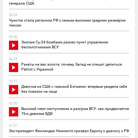
генерала США
05:23
Чукотка стала регионом РФ с самым высоким средним размером
пенсии
05:00
Экипаж Су-34 бомбами разнес пункт управления
беспилотниками ВСУ
04:29
Ракеты на вес золота: почему Запад не спешит делиться
Patriot с Украиной
03:37
Девочка из США с «маской Бэтмена» впервые увидела себя
без повязок на лице
02:50
Высокий темп наступления и разгром ВСУ: как продвигается
76-я дивизия ВДВ
01:51
Экс-президент Финляндии Ниинисте призвал Европу к диалогу с РФ