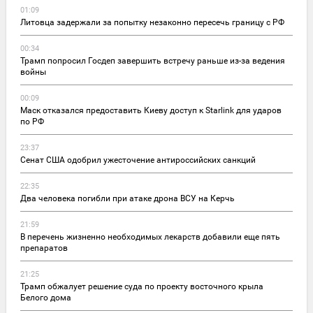
01:09
Литовца задержали за попытку незаконно пересечь границу с РФ
00:34
Трамп попросил Госдеп завершить встречу раньше из-за ведения
войны
00:09
Маск отказался предоставить Киеву доступ к Starlink для ударов
по РФ
23:37
Сенат США одобрил ужесточение антироссийских санкций
22:35
Два человека погибли при атаке дрона ВСУ на Керчь
21:59
В перечень жизненно необходимых лекарств добавили еще пять
препаратов
21:25
Трамп обжалует решение суда по проекту восточного крыла
Белого дома