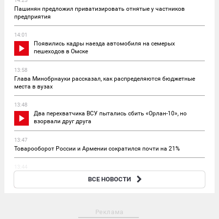
14:25
Пашинян предложил приватизировать отнятые у частников
предприятия
14:01
Появились кадры наезда автомобиля на семерых
пешеходов в Омске
13:58
Глава Минобрнауки рассказал, как распределяются бюджетные
места в вузах
13:48
Два перехватчика ВСУ пытались сбить «Орлан-10», но
взорвали друг друга
13:47
Товарооборот России и Армении сократился почти на 21%
13:44
Мать найденного в Приангарье летчика рассказала о его
ВСЕ НОВОСТИ
самочувствии
Реклама