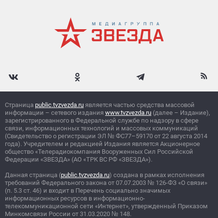
Страница
public.tvzvezda.ru
является частью средства массовой
информации – сетевого издания
www.tvzvezda.ru
(далее – Издание),
зарегистрированного в Федеральной службе по надзору в сфере
связи, информационных технологий и массовых коммуникаций
(Свидетельство о регистрации ЭЛ
№
ФС77–59170 от 22 августа 2014
года). Учредителем и редакцией Издания является Акционерное
общество «Телерадиокомпания Вооруженных Сил Российской
Федерации «ЗВЕЗДА» (АО «ТРК ВС РФ «ЗВЕЗДА»).
Данная страница (
public.tvzvezda.ru
) создана в рамках исполнения
требований Федерального закона от 07.07.2003
№
126-ФЗ «О связи»
(п. 5.3 ст. 46) и входит в Перечень социально значимых
информационных ресурсов в информационно-
телекоммуникационной сети «Интернет», утвержденный Приказом
Минкомсвязи России от 31.03.2020
№
148.