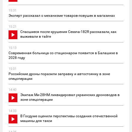
15:31
Эксперт рассказал о механизме товаров-ловушек в магазинах
15:21
Спасшиеся после крушения Cessna-182R рассказали, как
выживали в тайге
15:13
Современная больница со стационаром появится в Балашихе в
2028 году
15:01
Российские дроны поразили заправку и автостоянку в зоне
спецоперации
14:40
Экипаж Ми-28НМ ликвидировал украинских дроноводов в
зоне спецоперации
14:33
В Госдуме оценили перспективы создания отечественной
машины для такси