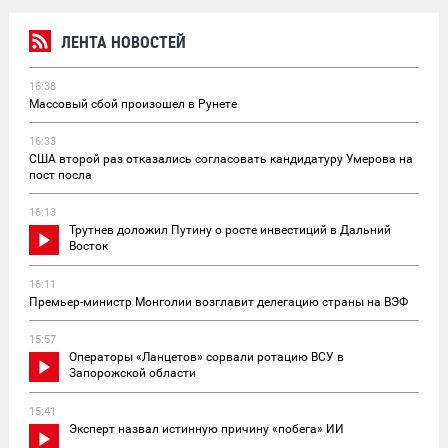
ЛЕНТА НОВОСТЕЙ
16:38
Массовый сбой произошел в Рунете
16:33
США второй раз отказались согласовать кандидатуру Умерова на
пост посла
16:13
Трутнев доложил Путину о росте инвестиций в Дальний
Восток
16:11
Премьер-министр Монголии возглавит делегацию страны на ВЭФ
15:57
Операторы «Ланцетов» сорвали ротацию ВСУ в
Запорожской области
15:41
Эксперт назвал истинную причину «побега» ИИ