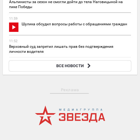
Альпинисты за сезон не смогли дойти до тела Наговицыной на
пике Победы
11:59
Шулика обсудил вопросы работы с обращениями граждан
11:52
Верховный суд запретил лишать прав без подтверждения
личности водителя
11:30
ВСЕ НОВОСТИ
На Сахалине собака спасла хозяина, вступив в схватку с медведем
Реклама