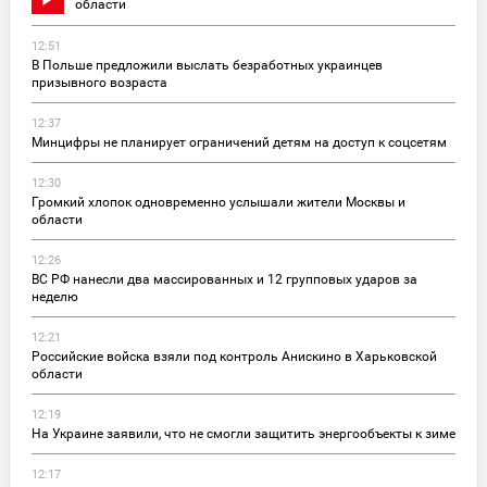
области
12:51
В Польше предложили выслать безработных украинцев
призывного возраста
12:37
Минцифры не планирует ограничений детям на доступ к соцсетям
12:30
Громкий хлопок одновременно услышали жители Москвы и
области
12:26
ВС РФ нанесли два массированных и 12 групповых ударов за
неделю
12:21
Российские войска взяли под контроль Анискино в Харьковской
области
12:19
На Украине заявили, что не смогли защитить энергообъекты к зиме
12:17