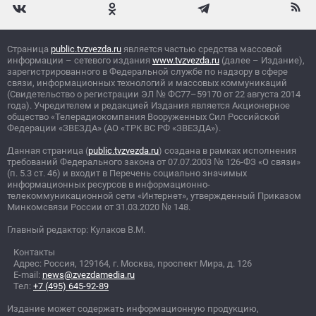
Страница
public.tvzvezda.ru
является частью средства массовой
информации – сетевого издания
www.tvzvezda.ru
(далее – Издание),
зарегистрированного в Федеральной службе по надзору в сфере
связи, информационных технологий и массовых коммуникаций
(Свидетельство о регистрации ЭЛ
№
ФС77–59170 от 22 августа 2014
года). Учредителем и редакцией Издания является Акционерное
общество «Телерадиокомпания Вооруженных Сил Российской
Федерации «ЗВЕЗДА» (АО «ТРК ВС РФ «ЗВЕЗДА»).
Данная страница (
public.tvzvezda.ru
) создана в рамках исполнения
требований Федерального закона от 07.07.2003
№
126-ФЗ «О связи»
(п. 5.3 ст. 46) и входит в Перечень социально значимых
информационных ресурсов в информационно-
телекоммуникационной сети «Интернет», утвержденный Приказом
Минкомсвязи России от 31.03.2020
№
148.
Главный редактор: Кулаков В.М.
Контакты
Адрес: Россия, 129164, г. Москва, проспект Мира, д. 126
E-mail:
news@zvezdamedia.ru
Тел:
+7 (495) 645-92-89
Издание может содержать информационную продукцию,