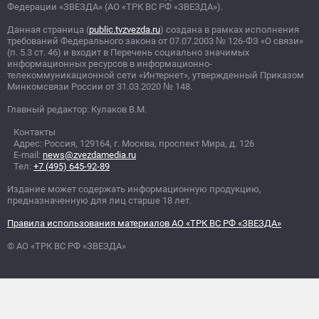
Федерации «ЗВЕЗДА» (АО «ТРК ВС РФ «ЗВЕЗДА»).
Данная страница (
public.tvzvezda.ru
) создана в рамках исполнения
требований Федерального закона от 07.07.2003
№
126-ФЗ «О связи»
(п. 5.3 ст. 46) и входит в Перечень социально значимых
информационных ресурсов в информационно-
телекоммуникационной сети «Интернет», утвержденный Приказом
Минкомсвязи России от 31.03.2020
№
148.
Главный редактор: Кулаков В.М.
Контакты
Адрес: Россия, 129164, г. Москва, проспект Мира, д. 126
E-mail:
news@zvezdamedia.ru
Тел:
+7 (495) 645-92-89
Издание может содержать информационную продукцию,
предназначенную для лиц старше 18 лет.
Правила использования материалов АО «ТРК ВС РФ «ЗВЕЗДА»
© АО «ТРК ВС РФ «ЗВЕЗДА»