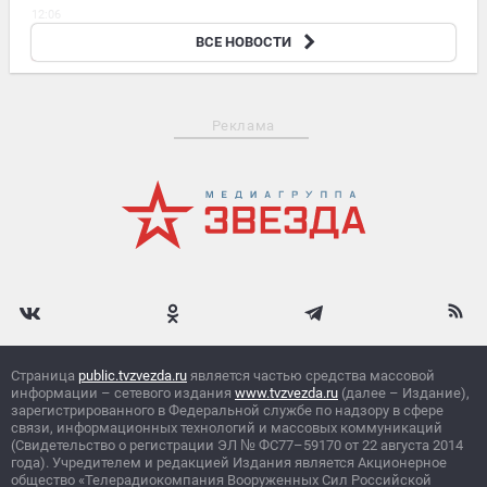
12:06
В Башкирии пенсионерку оштрафовали за нетрезвое
ВСЕ НОВОСТИ
вождение мотоцикла
Реклама
Страница
public.tvzvezda.ru
является частью средства массовой
информации – сетевого издания
www.tvzvezda.ru
(далее – Издание),
зарегистрированного в Федеральной службе по надзору в сфере
связи, информационных технологий и массовых коммуникаций
(Свидетельство о регистрации ЭЛ
№
ФС77–59170 от 22 августа 2014
года). Учредителем и редакцией Издания является Акционерное
общество «Телерадиокомпания Вооруженных Сил Российской