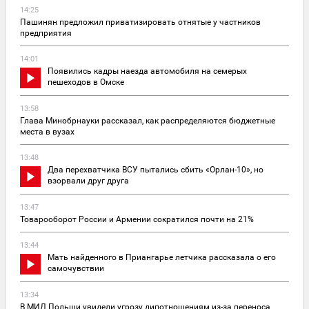
14:25
Пашинян предложил приватизировать отнятые у частников
предприятия
14:01
Появились кадры наезда автомобиля на семерых
пешеходов в Омске
13:58
Глава Минобрнауки рассказал, как распределяются бюджетные
места в вузах
13:48
Два перехватчика ВСУ пытались сбить «Орлан-10», но
взорвали друг друга
13:47
Товарооборот России и Армении сократился почти на 21%
13:44
Мать найденного в Приангарье летчика рассказала о его
самочувствии
13:34
В МИД Польши увидели угрозу дипотношениям из-за переноса