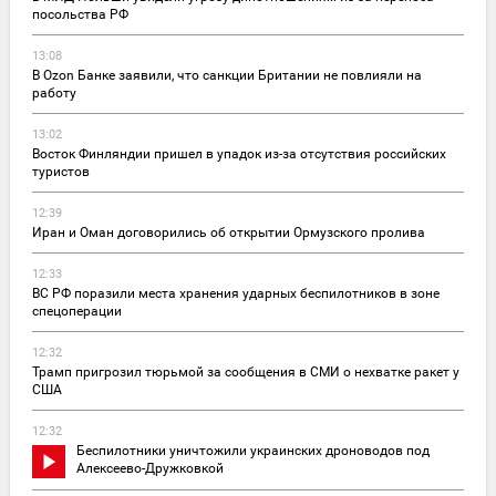
посольства РФ
13:08
В Ozon Банке заявили, что санкции Британии не повлияли на
работу
13:02
Восток Финляндии пришел в упадок из-за отсутствия российских
туристов
12:39
Иран и Оман договорились об открытии Ормузского пролива
12:33
ВС РФ поразили места хранения ударных беспилотников в зоне
спецоперации
12:32
Трамп пригрозил тюрьмой за сообщения в СМИ о нехватке ракет у
США
12:32
Беспилотники уничтожили украинских дроноводов под
Алексеево-Дружковкой